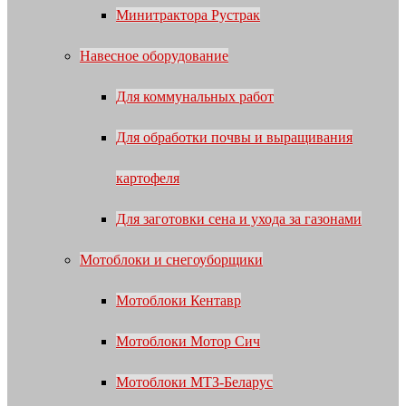
Минитрактора Рустрак
Навесное оборудование
Для коммунальных работ
Для обработки почвы и выращивания
картофеля
Для заготовки сена и ухода за газонами
Мотоблоки и снегоуборщики
Мотоблоки Кентавр
Мотоблоки Мотор Сич
Мотоблоки МТЗ-Беларус