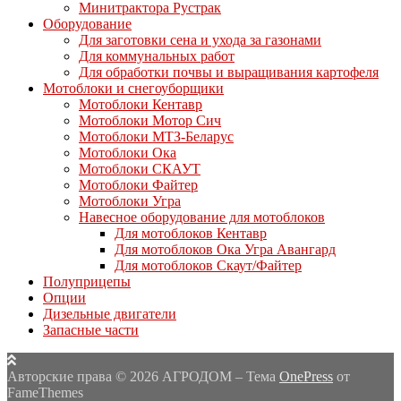
Минитрактора Рустрак
Оборудование
Для заготовки сена и ухода за газонами
Для коммунальных работ
Для обработки почвы и выращивания картофеля
Мотоблоки и снегоуборщики
Мотоблоки Кентавр
Мотоблоки Мотор Сич
Мотоблоки МТЗ-Беларус
Мотоблоки Ока
Мотоблоки СКАУТ
Мотоблоки Файтер
Мотоблоки Угра
Навесное оборудование для мотоблоков
Для мотоблоков Кентавр
Для мотоблоков Ока Угра Авангард
Для мотоблоков Скаут/Файтер
Полуприцепы
Опции
Дизельные двигатели
Запасные части
Авторские права © 2026 АГРОДОМ
–
Тема
OnePress
от
FameThemes