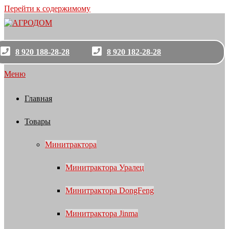
Перейти к содержимому
8 920 188-28-28
8 920 182-28-28
Меню
Главная
Товары
Минитрактора
Минитрактора Уралец
Минитрактора DongFeng
Минитрактора Jinma