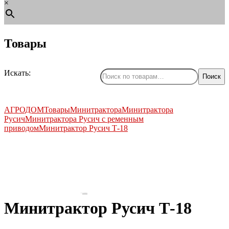
×
Товары
Искать:
Поиск
АГРОДОМ
Товары
Минитрактора
Минитрактора
Русич
Минитрактора Русич с ременным
приводом
Минитрактор Русич Т-18
by
Fmeaddons
Минитрактор Русич Т-18