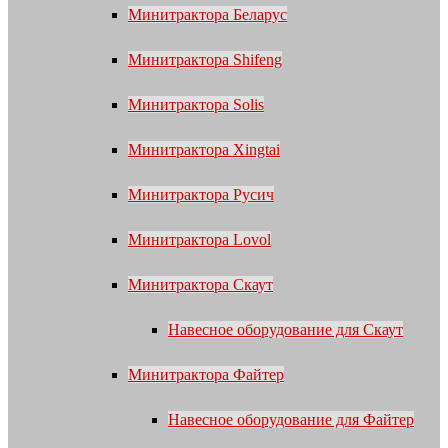
Минитрактора Беларус
Минитрактора Shifeng
Минитрактора Solis
Минитрактора Xingtai
Минитрактора Русич
Минитрактора Lovol
Минитрактора Скаут
Навесное оборудование для Скаут
Минитрактора Файтер
Навесное оборудование для Файтер