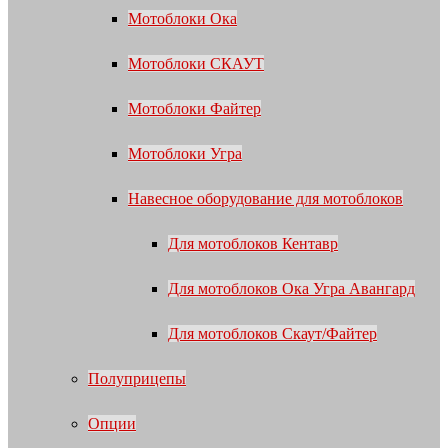
Мотоблоки Ока
Мотоблоки СКАУТ
Мотоблоки Файтер
Мотоблоки Угра
Навесное оборудование для мотоблоков
Для мотоблоков Кентавр
Для мотоблоков Ока Угра Авангард
Для мотоблоков Скаут/Файтер
Полуприцепы
Опции