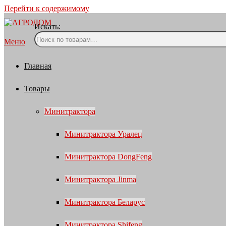
Перейти к содержимому
Искать:
Меню
Главная
Товары
Минитрактора
Минитрактора Уралец
Минитрактора DongFeng
Минитрактора Jinma
Минитрактора Беларус
Минитрактора Shifeng