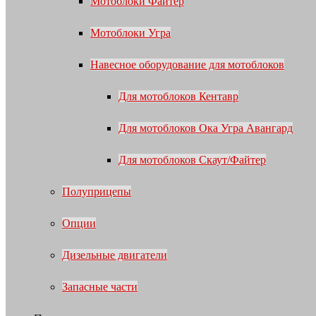
Мотоблоки Файтер
Мотоблоки Угра
Навесное оборудование для мотоблоков
Для мотоблоков Кентавр
Для мотоблоков Ока Угра Авангард
Для мотоблоков Скаут/Файтер
Полуприцепы
Опции
Дизельные двигатели
Запасные части