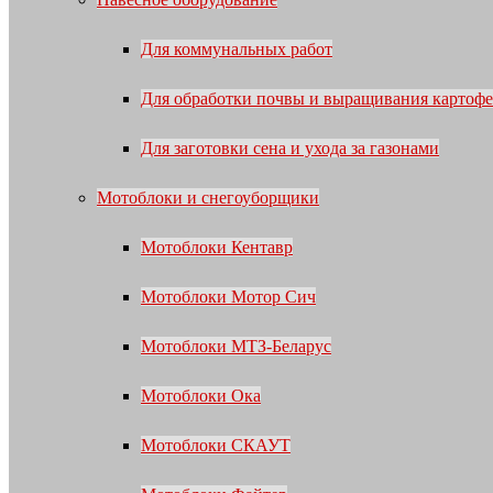
Для коммунальных работ
Для обработки почвы и выращивания картофе
Для заготовки сена и ухода за газонами
Мотоблоки и снегоуборщики
Мотоблоки Кентавр
Мотоблоки Мотор Сич
Мотоблоки МТЗ-Беларус
Мотоблоки Ока
Мотоблоки СКАУТ