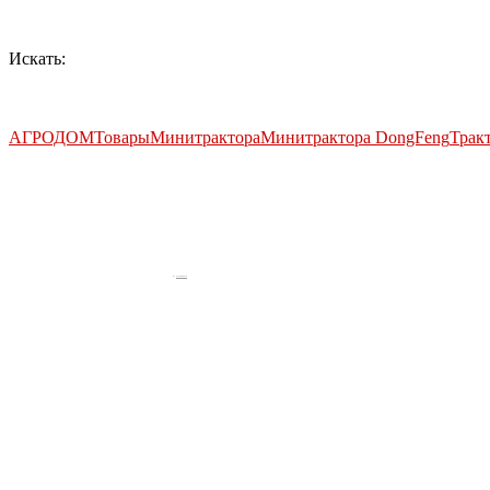
Искать:
АГРОДОМ
Товары
Минитрактора
Минитрактора DongFeng
Трак
by
Fmeaddons