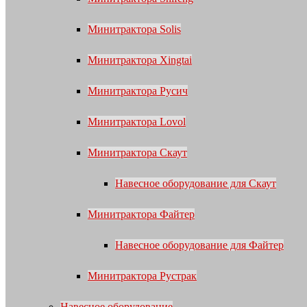
Минитрактора Solis
Минитрактора Xingtai
Минитрактора Русич
Минитрактора Lovol
Минитрактора Скаут
Навесное оборудование для Скаут
Минитрактора Файтер
Навесное оборудование для Файтер
Минитрактора Рустрак
Навесное оборудование