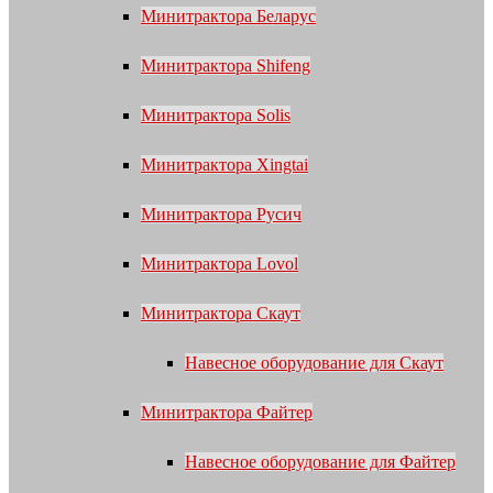
Минитрактора Беларус
Минитрактора Shifeng
Минитрактора Solis
Минитрактора Xingtai
Минитрактора Русич
Минитрактора Lovol
Минитрактора Скаут
Навесное оборудование для Скаут
Минитрактора Файтер
Навесное оборудование для Файтер