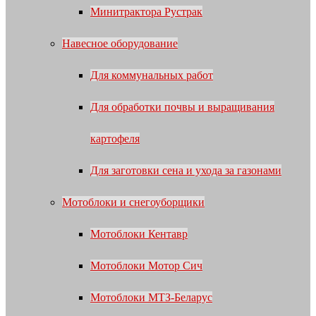
Минитрактора Рустрак
Навесное оборудование
Для коммунальных работ
Для обработки почвы и выращивания
картофеля
Для заготовки сена и ухода за газонами
Мотоблоки и снегоуборщики
Мотоблоки Кентавр
Мотоблоки Мотор Сич
Мотоблоки МТЗ-Беларус