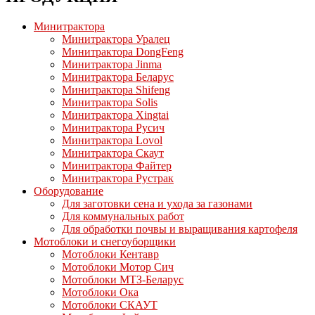
Минитрактора
Минитрактора Уралец
Минитрактора DongFeng
Минитрактора Jinma
Минитрактора Беларус
Минитрактора Shifeng
Минитрактора Solis
Минитрактора Xingtai
Минитрактора Русич
Минитрактора Lovol
Минитрактора Скаут
Минитрактора Файтер
Минитрактора Рустрак
Оборудование
Для заготовки сена и ухода за газонами
Для коммунальных работ
Для обработки почвы и выращивания картофеля
Мотоблоки и снегоуборщики
Мотоблоки Кентавр
Мотоблоки Мотор Сич
Мотоблоки МТЗ-Беларус
Мотоблоки Ока
Мотоблоки СКАУТ