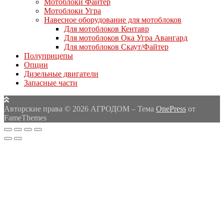
Мотоблоки Файтер
Мотоблоки Угра
Навесное оборудование для мотоблоков
Для мотоблоков Кентавр
Для мотоблоков Ока Угра Авангард
Для мотоблоков Скаут/Файтер
Полуприцепы
Опции
Дизельные двигатели
Запасные части
Авторские права © 2026 АГРОДОМ
–
Тема
OnePress
от
FameThemes