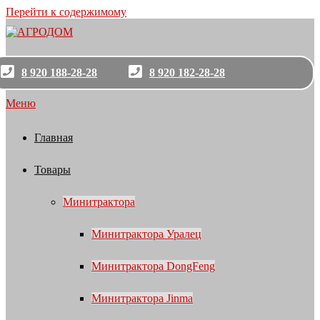
Перейти к содержимому
8 920 188-28-28
8 920 182-28-28
Меню
Главная
Товары
Минитрактора
Минитрактора Уралец
Минитрактора DongFeng
Минитрактора Jinma