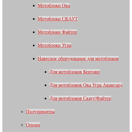
Мотоблоки Ока
Мотоблоки СКАУТ
Мотоблоки Файтер
Мотоблоки Угра
Навесное оборудование для мотоблоков
Для мотоблоков Кентавр
Для мотоблоков Ока Угра Авангард
Для мотоблоков Скаут/Файтер
Полуприцепы
Опции