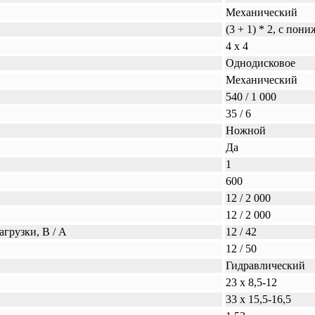
Механический
(3 + 1) * 2, с по
4 х 4
Однодисковое
Механический
540 / 1 000
35 / 6
Ножной
Да
1
600
12 / 2 000
12 / 2 000
грузки, В / А
12 / 42
12 / 50
Гидравлический
23 х 8,5-12
33 х 15,5-16,5