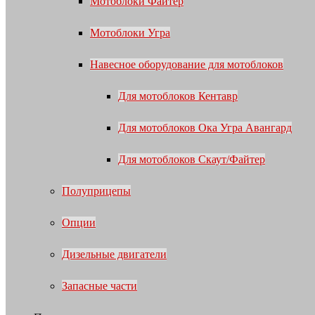
Мотоблоки Файтер
Мотоблоки Угра
Навесное оборудование для мотоблоков
Для мотоблоков Кентавр
Для мотоблоков Ока Угра Авангард
Для мотоблоков Скаут/Файтер
Полуприцепы
Опции
Дизельные двигатели
Запасные части