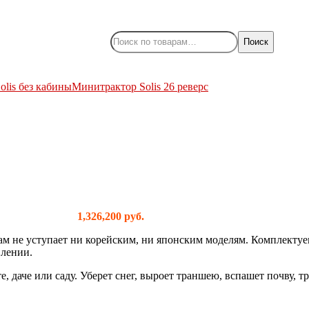
Поиск
olis без кабины
Минитрактор Solis 26 реверс
1,326,200
руб.
кам не уступает ни корейским, ни японским моделям. Комплект
влении.
, даче или саду. Уберет снег, выроет траншею, вспашет почву, тр