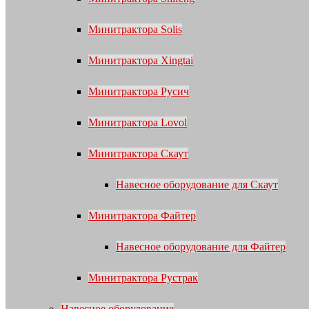
Минитрактора Solis
Минитрактора Xingtai
Минитрактора Русич
Минитрактора Lovol
Минитрактора Скаут
Навесное оборудование для Скаут
Минитрактора Файтер
Навесное оборудование для Файтер
Минитрактора Рустрак
Навесное оборудование