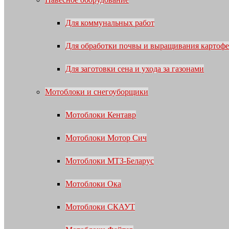
Для коммунальных работ
Для обработки почвы и выращивания картофе
Для заготовки сена и ухода за газонами
Мотоблоки и снегоуборщики
Мотоблоки Кентавр
Мотоблоки Мотор Сич
Мотоблоки МТЗ-Беларус
Мотоблоки Ока
Мотоблоки СКАУТ