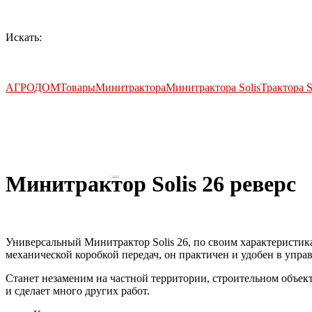
Искать:
АГРОДОМ
Товары
Минитрактора
Минитрактора Solis
Трактора S
Минитрактор Solis 26 реверс
by
Fmeaddons
Универсальный Минитрактор Solis 26, по своим характеристи
механической коробкой передач, он практичен и удобен в упра
Станет незаменим на частной территории, строительном объекте
и сделает много других работ.