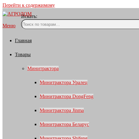
Перейти к содержимому
Искать:
Меню
Главная
Товары
Минитрактора
Минитрактора Уралец
Минитрактора DongFeng
Минитрактора Jinma
Минитрактора Беларус
Минитрактора Shifeng