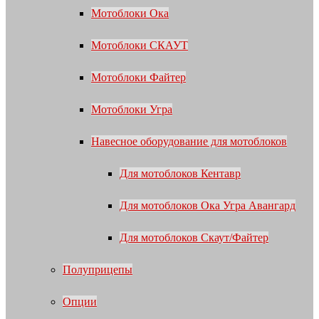
Мотоблоки Ока
Мотоблоки СКАУТ
Мотоблоки Файтер
Мотоблоки Угра
Навесное оборудование для мотоблоков
Для мотоблоков Кентавр
Для мотоблоков Ока Угра Авангард
Для мотоблоков Скаут/Файтер
Полуприцепы
Опции