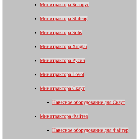
Минитрактора Беларус
Минитрактора Shifeng
Минитрактора Solis
Минитрактора Xingtai
Минитрактора Русич
Минитрактора Lovol
Минитрактора Скаут
Навесное оборудование для Скаут
Минитрактора Файтер
Навесное оборудование для Файтер