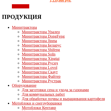
1,139,000
руб.
В корзину
ПРОДУКЦИЯ
Минитрактора
Минитрактора Уралец
Минитрактора DongFeng
Минитрактора Jinma
Минитрактора Беларус
Минитрактора Shifeng
Минитрактора Solis
Минитрактора Xingtai
Минитрактора Русич
Минитрактора Lovol
Минитрактора Скаут
Минитрактора Файтер
Минитрактора Рустрак
Оборудование
Для заготовки сена и ухода за газонами
Для коммунальных работ
Для обработки почвы и выращивания картофеля
Мотоблоки и снегоуборщики
Мотоблоки Кентавр