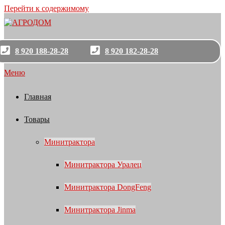
Перейти к содержимому
8 920 188-28-28
8 920 182-28-28
Меню
Главная
Товары
Минитрактора
Минитрактора Уралец
Минитрактора DongFeng
Минитрактора Jinma