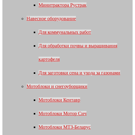
Минитрактора Рустрак
Навесное оборудование
Для коммунальных работ
Для обработки почвы и выращивания
картофеля
Для заготовки сена и ухода за газонами
Мотоблоки и снегоуборщики
Мотоблоки Кентавр
Мотоблоки Мотор Сич
Мотоблоки МТЗ-Беларус