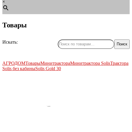
×
Товары
Искать:
Поиск
АГРОДОМ
Товары
Минитрактора
Минитрактора Solis
Трактора
Solis без кабины
Solis Gold 30
by
Fmeaddons