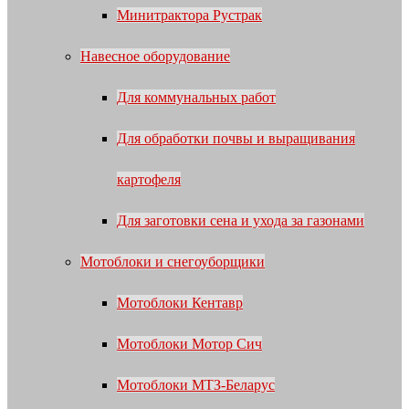
Минитрактора Рустрак
Навесное оборудование
Для коммунальных работ
Для обработки почвы и выращивания
картофеля
Для заготовки сена и ухода за газонами
Мотоблоки и снегоуборщики
Мотоблоки Кентавр
Мотоблоки Мотор Сич
Мотоблоки МТЗ-Беларус