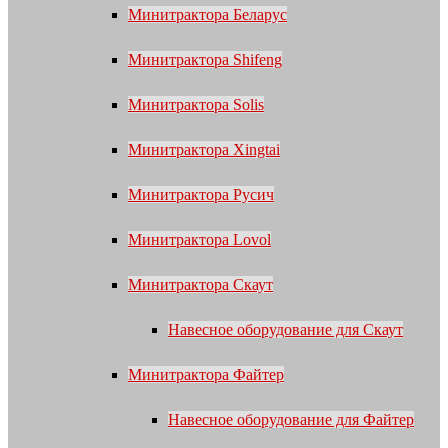
Минитрактора Беларус
Минитрактора Shifeng
Минитрактора Solis
Минитрактора Xingtai
Минитрактора Русич
Минитрактора Lovol
Минитрактора Скаут
Навесное оборудование для Скаут
Минитрактора Файтер
Навесное оборудование для Файтер