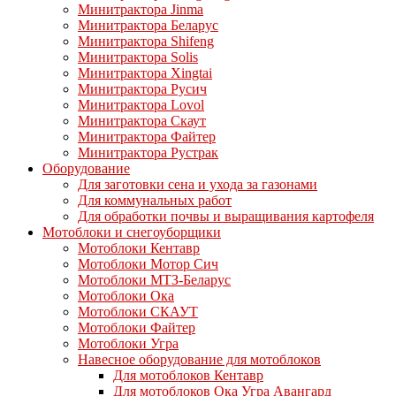
Минитрактора Jinma
Минитрактора Беларус
Минитрактора Shifeng
Минитрактора Solis
Минитрактора Xingtai
Минитрактора Русич
Минитрактора Lovol
Минитрактора Скаут
Минитрактора Файтер
Минитрактора Рустрак
Оборудование
Для заготовки сена и ухода за газонами
Для коммунальных работ
Для обработки почвы и выращивания картофеля
Мотоблоки и снегоуборщики
Мотоблоки Кентавр
Мотоблоки Мотор Сич
Мотоблоки МТЗ-Беларус
Мотоблоки Ока
Мотоблоки СКАУТ
Мотоблоки Файтер
Мотоблоки Угра
Навесное оборудование для мотоблоков
Для мотоблоков Кентавр
Для мотоблоков Ока Угра Авангард