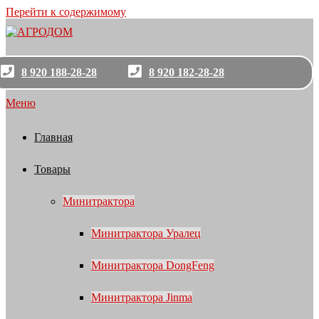
Перейти к содержимому
8 920 188-28-28
8 920 182-28-28
Меню
Главная
Товары
Минитрактора
Минитрактора Уралец
Минитрактора DongFeng
Минитрактора Jinma