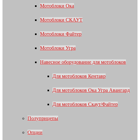
Мотоблоки Ока
Мотоблоки СКАУТ
Мотоблоки Файтер
Мотоблоки Угра
Навесное оборудование для мотоблоков
Для мотоблоков Кентавр
Для мотоблоков Ока Угра Авангард
Для мотоблоков Скаут/Файтер
Полуприцепы
Опции