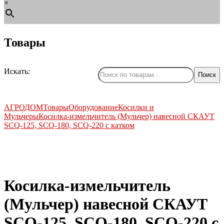
×
Товары
Искать:
Поиск
АГРОДОМ
Товары
Оборудование
Косилки и
Мульчеры
Косилка-измельчитель (Мульчер) навесной СКАУТ
SCQ-125, SCQ-180, SCQ-220 с катком
Косилка-измельчитель
by
Fmeaddons
(Мульчер) навесной СКАУТ
SCQ-125, SCQ-180, SCQ-220 с