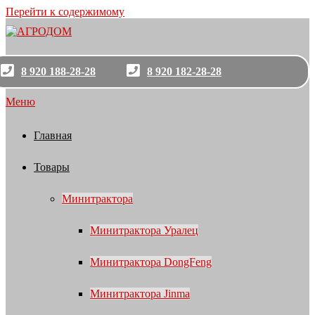
Перейти к содержимому
8 920 188-28-28
8 920 182-28-28
Меню
Главная
Товары
Минитрактора
Минитрактора Уралец
Минитрактора DongFeng
Минитрактора Jinma