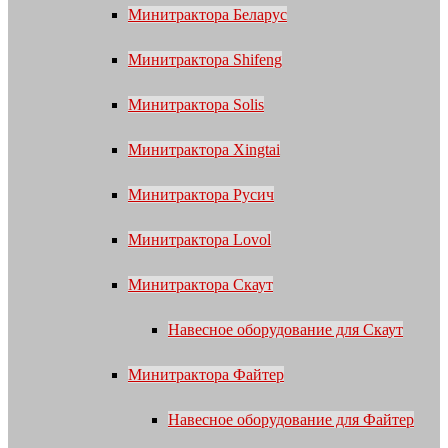
Минитрактора Беларус
Минитрактора Shifeng
Минитрактора Solis
Минитрактора Xingtai
Минитрактора Русич
Минитрактора Lovol
Минитрактора Скаут
Навесное оборудование для Скаут
Минитрактора Файтер
Навесное оборудование для Файтер