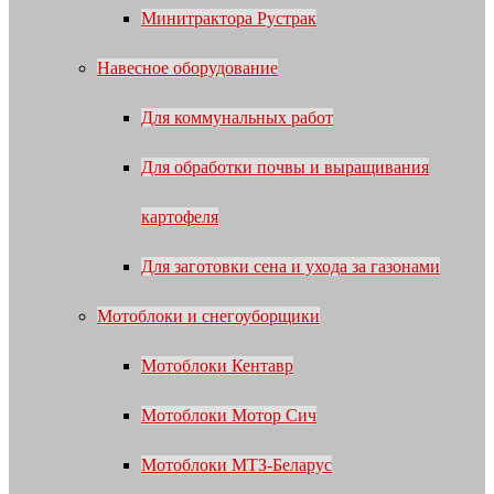
Минитрактора Рустрак
Навесное оборудование
Для коммунальных работ
Для обработки почвы и выращивания
картофеля
Для заготовки сена и ухода за газонами
Мотоблоки и снегоуборщики
Мотоблоки Кентавр
Мотоблоки Мотор Сич
Мотоблоки МТЗ-Беларус