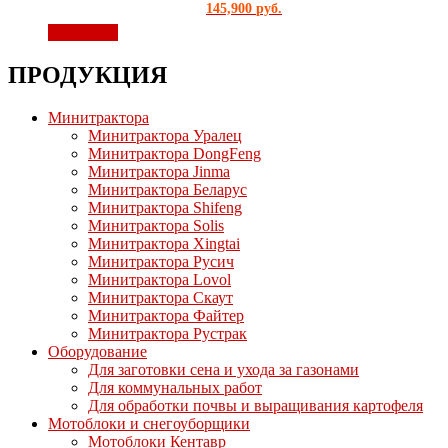
145,900
руб.
В корзину
ПРОДУКЦИЯ
Минитрактора
Минитрактора Уралец
Минитрактора DongFeng
Минитрактора Jinma
Минитрактора Беларус
Минитрактора Shifeng
Минитрактора Solis
Минитрактора Xingtai
Минитрактора Русич
Минитрактора Lovol
Минитрактора Скаут
Минитрактора Файтер
Минитрактора Рустрак
Оборудование
Для заготовки сена и ухода за газонами
Для коммунальных работ
Для обработки почвы и выращивания картофеля
Мотоблоки и снегоуборщики
Мотоблоки Кентавр