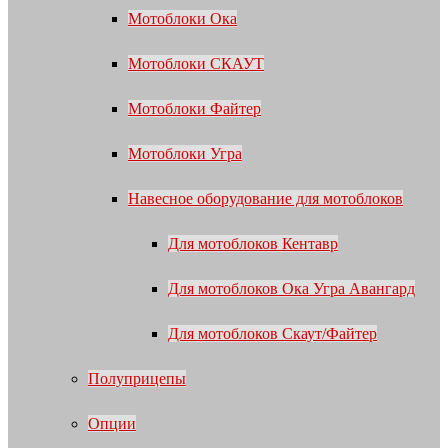
Мотоблоки Ока
Мотоблоки СКАУТ
Мотоблоки Файтер
Мотоблоки Угра
Навесное оборудование для мотоблоков
Для мотоблоков Кентавр
Для мотоблоков Ока Угра Авангард
Для мотоблоков Скаут/Файтер
Полуприцепы
Опции