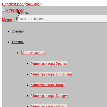
Перейти к содержимому
Искать:
Меню
Главная
Товары
Минитрактора
Минитрактора Уралец
Минитрактора DongFeng
Минитрактора Jinma
Минитрактора Беларус
Минитрактора Shifeng