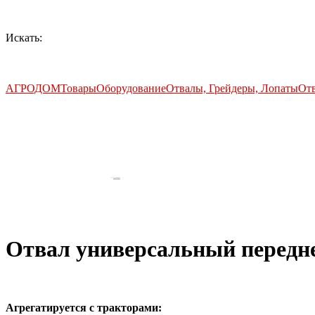
Искать:
АГРОДОМ
Товары
Оборудование
Отвалы, Грейдеры, Лопаты
Отв
by
Fmeaddons
Отвал универсальный передне
Агрегатируется с тракторами: