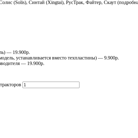
Солис (Solis), Синтай (Xingtai), РусТрак, Файтер, Скаут (подро
ь) — 19.900р.
дель, устанавливается вместо техпластины) — 9.900р.
зводителя — 19.900р.
 тракторов