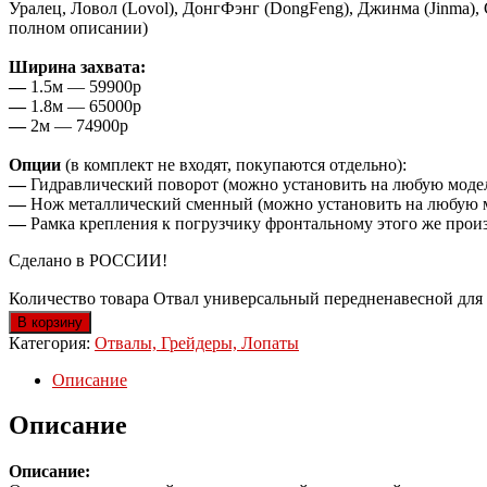
Уралец, Ловол (Lovol), ДонгФэнг (DongFeng), Джинма (Jinma), 
полном описании)
Ширина захвата:
—
1.5м — 59900р
—
1.8м — 65000р
—
2м — 74900р
Опции
(в комплект не входят, покупаются отдельно):
—
Гидравлический поворот (можно установить на любую модел
—
Нож металлический сменный (можно установить на любую мо
—
Рамка крепления к погрузчику фронтальному этого же прои
Сделано в РОССИИ!
Количество товара Отвал универсальный передненавесной для
В корзину
Категория:
Отвалы, Грейдеры, Лопаты
Описание
Описание
Описание: