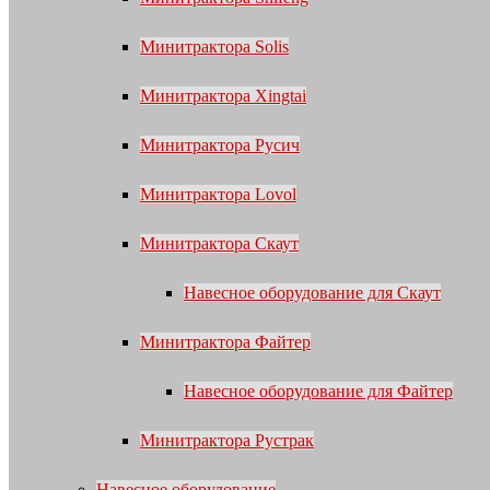
Минитрактора Solis
Минитрактора Xingtai
Минитрактора Русич
Минитрактора Lovol
Минитрактора Скаут
Навесное оборудование для Скаут
Минитрактора Файтер
Навесное оборудование для Файтер
Минитрактора Рустрак
Навесное оборудование