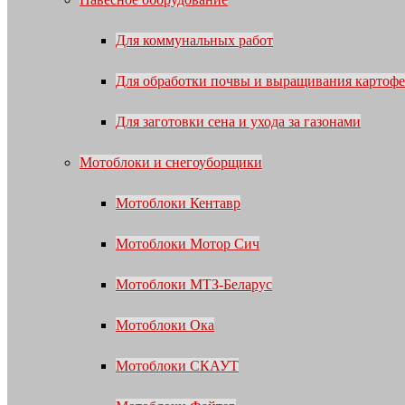
Для коммунальных работ
Для обработки почвы и выращивания картофе
Для заготовки сена и ухода за газонами
Мотоблоки и снегоуборщики
Мотоблоки Кентавр
Мотоблоки Мотор Сич
Мотоблоки МТЗ-Беларус
Мотоблоки Ока
Мотоблоки СКАУТ