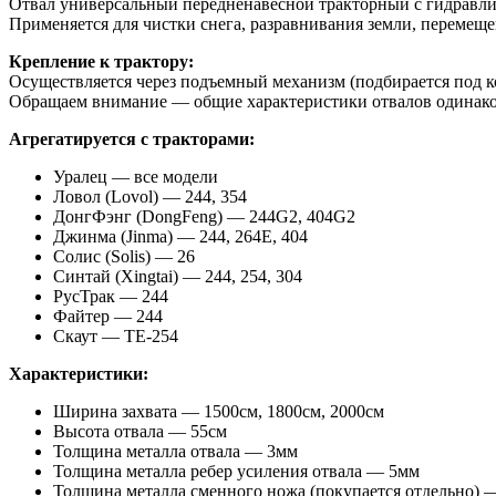
Отвал универсальный передненавесной тракторный с гидравл
Применяется для чистки снега, разравнивания земли, перемеще
Крепление к трактору:
Осуществляется через подъемный механизм (подбирается под к
Обращаем внимание — общие характеристики отвалов одинаковы
Агрегатируется с тракторами:
Уралец — все модели
Ловол (Lovol) — 244, 354
ДонгФэнг (DongFeng) — 244G2, 404G2
Джинма (Jinma) — 244, 264E, 404
Солис (Solis) — 26
Синтай (Xingtai) — 244, 254, 304
РусТрак — 244
Файтер — 244
Скаут — ТЕ-254
Характеристики:
Ширина захвата — 1500см, 1800см, 2000см
Высота отвала — 55см
Толщина металла отвала — 3мм
Толщина металла ребер усиления отвала — 5мм
Толщина металла сменного ножа (покупается отдельно) 