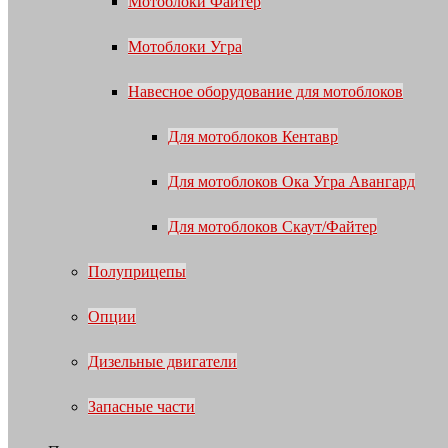
Мотоблоки Файтер
Мотоблоки Угра
Навесное оборудование для мотоблоков
Для мотоблоков Кентавр
Для мотоблоков Ока Угра Авангард
Для мотоблоков Скаут/Файтер
Полуприцепы
Опции
Дизельные двигатели
Запасные части