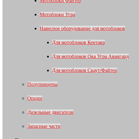
Мотоблоки Файтер
Мотоблоки Угра
Навесное оборудование для мотоблоков
Для мотоблоков Кентавр
Для мотоблоков Ока Угра Авангард
Для мотоблоков Скаут/Файтер
Полуприцепы
Опции
Дизельные двигатели
Запасные части