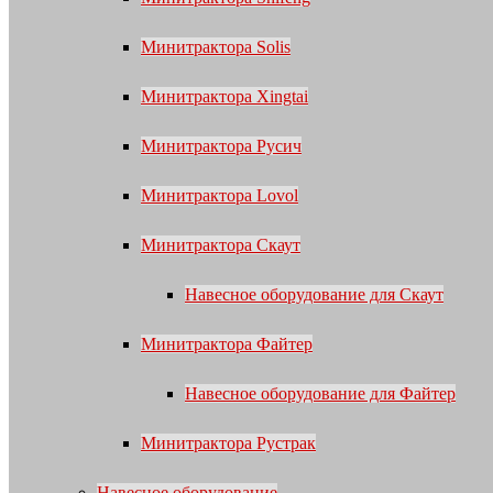
Минитрактора Solis
Минитрактора Xingtai
Минитрактора Русич
Минитрактора Lovol
Минитрактора Скаут
Навесное оборудование для Скаут
Минитрактора Файтер
Навесное оборудование для Файтер
Минитрактора Рустрак
Навесное оборудование