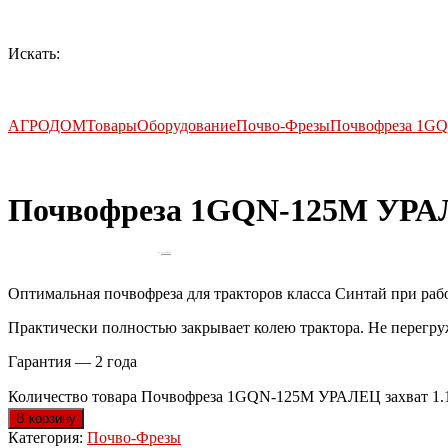
Искать:
АГРОДОМ
Товары
Оборудование
Почво-Фрезы
Почвофреза 1GQ
Почвофреза 1GQN-125М УРАЛ
by
Fmeaddons
Оптимальная почвофреза для тракторов класса Синтай при рабо
Практически полностью закрывает колею трактора. Не перегр
Гарантия — 2 года
Количество товара Почвофреза 1GQN-125М УРАЛЕЦ захват 1.
В корзину
Категория:
Почво-Фрезы