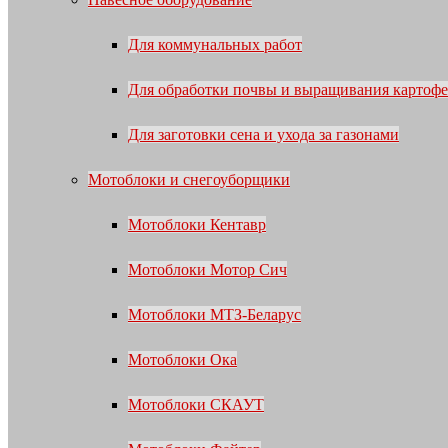
Для коммунальных работ
Для обработки почвы и выращивания картофе
Для заготовки сена и ухода за газонами
Мотоблоки и снегоуборщики
Мотоблоки Кентавр
Мотоблоки Мотор Сич
Мотоблоки МТЗ-Беларус
Мотоблоки Ока
Мотоблоки СКАУТ