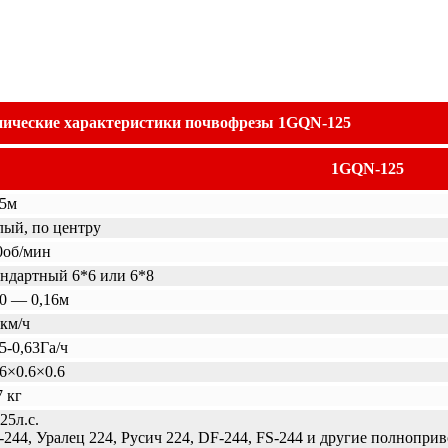
нические характеристики почвофрезы 1GQN-125
1GQN-125
15м
лый, по центру
0об/мин
андартный 6*6 или 6*8
10 — 0,16м
7км/ч
5-0,63Га/ч
36×0.6×0.6
7 кг
25л.с.
-244, Уралец 224, Русич 224, DF-244, FS-244 и другие полнопр