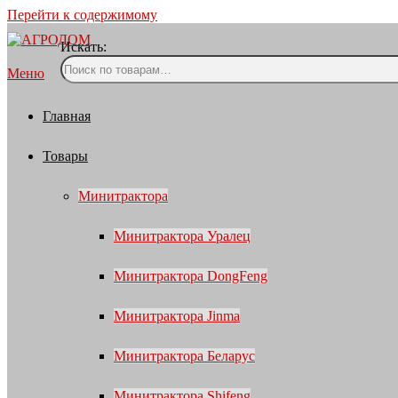
Перейти к содержимому
Искать:
Меню
Главная
Товары
Минитрактора
Минитрактора Уралец
Минитрактора DongFeng
Минитрактора Jinma
Минитрактора Беларус
Минитрактора Shifeng