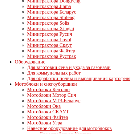
Минитрактора DongFeng
Минитрактора Jinma
Минитрактора Беларус
Минитрактора Shifeng
Минитрактора Solis
Минитрактора Xingtai
Минитрактора Русич
Минитрактора Lovol
Минитрактора Скаут
Минитрактора Файтер
Минитрактора Рустрак
Оборудование
Для заготовки сена и ухода за газонами
Для коммунальных работ
Для обработки почвы и выращивания картофеля
Мотоблоки и снегоуборщики
Мотоблоки Кентавр
Мотоблоки Мотор Сич
Мотоблоки МТЗ-Беларус
Мотоблоки Ока
Мотоблоки СКАУТ
Мотоблоки Файтер
Мотоблоки Угра
Навесное оборудование для мотоблоков
Для мотоблоков Кентавр