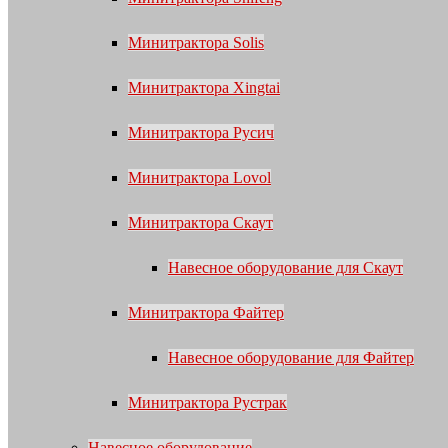
Минитрактора Solis
Минитрактора Xingtai
Минитрактора Русич
Минитрактора Lovol
Минитрактора Скаут
Навесное оборудование для Скаут
Минитрактора Файтер
Навесное оборудование для Файтер
Минитрактора Рустрак
Навесное оборудование