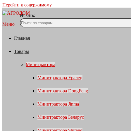
Перейти к содержимому
Искать:
Меню
Главная
Товары
Минитрактора
Минитрактора Уралец
Минитрактора DongFeng
Минитрактора Jinma
Минитрактора Беларус
Минитрактора Shifeng