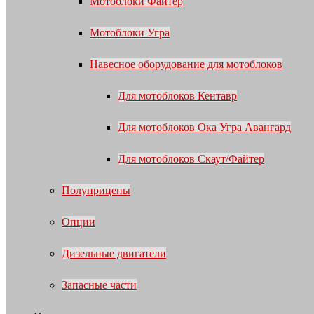
Мотоблоки Файтер
Мотоблоки Угра
Навесное оборудование для мотоблоков
Для мотоблоков Кентавр
Для мотоблоков Ока Угра Авангард
Для мотоблоков Скаут/Файтер
Полуприцепы
Опции
Дизельные двигатели
Запасные части