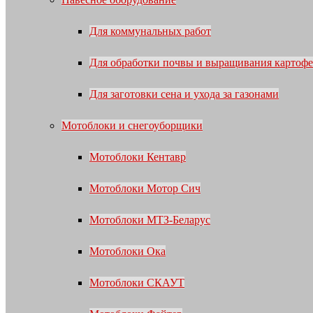
Для коммунальных работ
Для обработки почвы и выращивания картофе
Для заготовки сена и ухода за газонами
Мотоблоки и снегоуборщики
Мотоблоки Кентавр
Мотоблоки Мотор Сич
Мотоблоки МТЗ-Беларус
Мотоблоки Ока
Мотоблоки СКАУТ