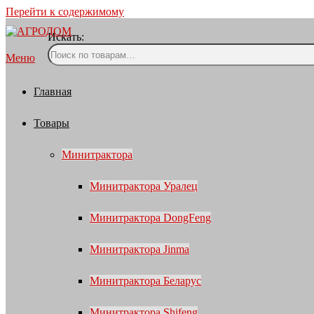
Перейти к содержимому
Искать:
Меню
Главная
Товары
Минитрактора
Минитрактора Уралец
Минитрактора DongFeng
Минитрактора Jinma
Минитрактора Беларус
Минитрактора Shifeng