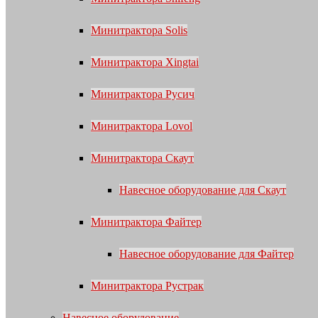
Минитрактора Solis
Минитрактора Xingtai
Минитрактора Русич
Минитрактора Lovol
Минитрактора Скаут
Навесное оборудование для Скаут
Минитрактора Файтер
Навесное оборудование для Файтер
Минитрактора Рустрак
Навесное оборудование