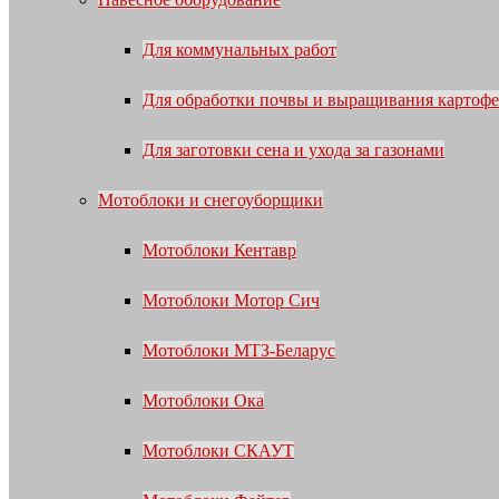
Для коммунальных работ
Для обработки почвы и выращивания картофе
Для заготовки сена и ухода за газонами
Мотоблоки и снегоуборщики
Мотоблоки Кентавр
Мотоблоки Мотор Сич
Мотоблоки МТЗ-Беларус
Мотоблоки Ока
Мотоблоки СКАУТ