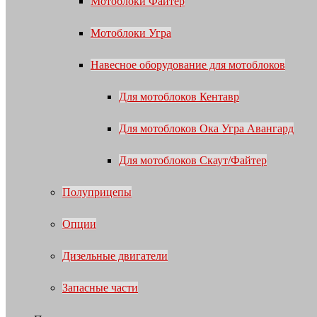
Мотоблоки Файтер
Мотоблоки Угра
Навесное оборудование для мотоблоков
Для мотоблоков Кентавр
Для мотоблоков Ока Угра Авангард
Для мотоблоков Скаут/Файтер
Полуприцепы
Опции
Дизельные двигатели
Запасные части