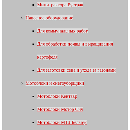
Минитрактора Рустрак
Навесное оборудование
Для коммунальных работ
Для обработки почвы и выращивания
картофеля
Для заготовки сена и ухода за газонами
Мотоблоки и снегоуборщики
Мотоблоки Кентавр
Мотоблоки Мотор Сич
Мотоблоки МТЗ-Беларус