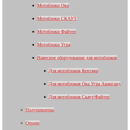
Мотоблоки Ока
Мотоблоки СКАУТ
Мотоблоки Файтер
Мотоблоки Угра
Навесное оборудование для мотоблоков
Для мотоблоков Кентавр
Для мотоблоков Ока Угра Авангард
Для мотоблоков Скаут/Файтер
Полуприцепы
Опции