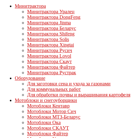
Минитрактора
Минитрактора Уралец
Минитрактора DongFeng
Минитрактора Jinma
Минитрактора Беларус
Минитрактора Shifeng
Минитрактора Solis
Минитрактора Xingtai
Минитрактора Русич
Минитрактора Lovol
Минитрактора Скаут
Минитрактора Файтер
Минитрактора Рустрак
Оборудование
Для заготовки сена и ухода за газонами
Для коммунальных работ
Для обработки почвы и выращивания картофеля
Мотоблоки и снегоуборщики
Мотоблоки Кентавр
Мотоблоки Мотор Сич
Мотоблоки МТЗ-Беларус
Мотоблоки Ока
Мотоблоки СКАУТ
Мотоблоки Файтер