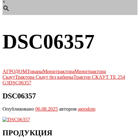
×
DSC06357
АГРОДОМ
Товары
Минитрактора
Минитрактора
Скаут
Трактора Скаут без кабины
Трактор СКАУТ TE 254
G3
DSC06357
DSC06357
Опубликовано
06.08.2025
автором
agrodom
ПРОДУКЦИЯ