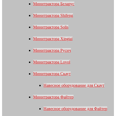
Минитрактора Беларус
Минитрактора Shifeng
Минитрактора Solis
Минитрактора Xingtai
Минитрактора Русич
Минитрактора Lovol
Минитрактора Скаут
Навесное оборудование для Скаут
Минитрактора Файтер
Навесное оборудование для Файтер