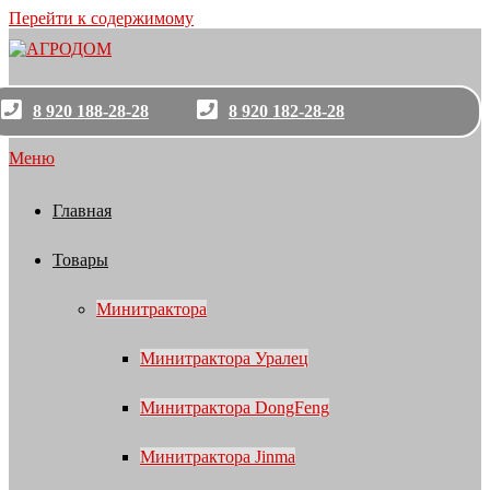
Перейти к содержимому
8 920 188-28-28
8 920 182-28-28
Меню
Главная
Товары
Минитрактора
Минитрактора Уралец
Минитрактора DongFeng
Минитрактора Jinma