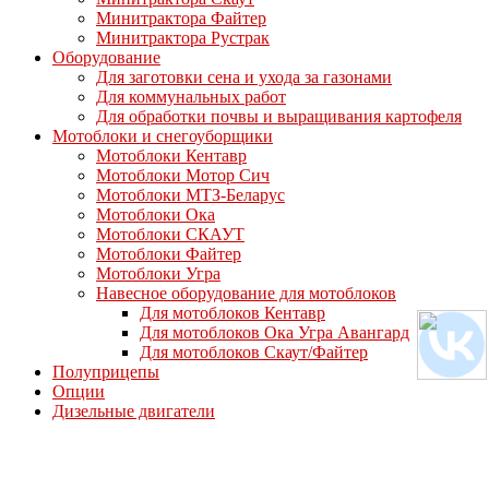
Минитрактора Файтер
Минитрактора Рустрак
Оборудование
Для заготовки сена и ухода за газонами
Для коммунальных работ
Для обработки почвы и выращивания картофеля
Мотоблоки и снегоуборщики
Мотоблоки Кентавр
Мотоблоки Мотор Сич
Мотоблоки МТЗ-Беларус
Мотоблоки Ока
Мотоблоки СКАУТ
Мотоблоки Файтер
Мотоблоки Угра
Навесное оборудование для мотоблоков
Для мотоблоков Кентавр
Для мотоблоков Ока Угра Авангард
Для мотоблоков Скаут/Файтер
Полуприцепы
Опции
Дизельные двигатели
Запасные части
Авторские права © 2026 АГРОДОМ
–
Тема
OnePress
от