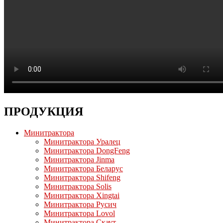
ПРОДУКЦИЯ
Минитрактора
Минитрактора Уралец
Минитрактора DongFeng
Минитрактора Jinma
Минитрактора Беларус
Минитрактора Shifeng
Минитрактора Solis
Минитрактора Xingtai
Минитрактора Русич
Минитрактора Lovol
Минитрактора Скаут