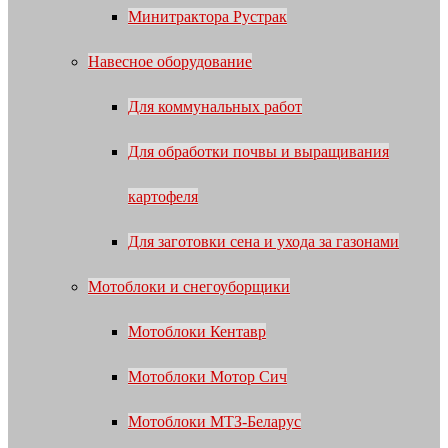
Минитрактора Рустрак
Навесное оборудование
Для коммунальных работ
Для обработки почвы и выращивания
картофеля
Для заготовки сена и ухода за газонами
Мотоблоки и снегоуборщики
Мотоблоки Кентавр
Мотоблоки Мотор Сич
Мотоблоки МТЗ-Беларус