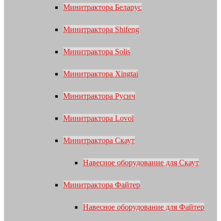
Минитрактора Беларус
Минитрактора Shifeng
Минитрактора Solis
Минитрактора Xingtai
Минитрактора Русич
Минитрактора Lovol
Минитрактора Скаут
Навесное оборудование для Скаут
Минитрактора Файтер
Навесное оборудование для Файтер