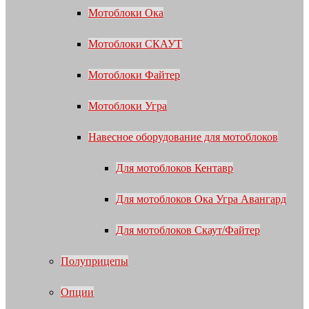
Мотоблоки Ока
Мотоблоки СКАУТ
Мотоблоки Файтер
Мотоблоки Угра
Навесное оборудование для мотоблоков
Для мотоблоков Кентавр
Для мотоблоков Ока Угра Авангард
Для мотоблоков Скаут/Файтер
Полуприцепы
Опции