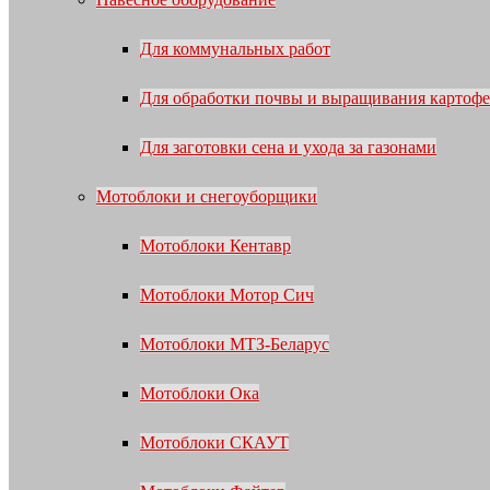
Для коммунальных работ
Для обработки почвы и выращивания картофе
Для заготовки сена и ухода за газонами
Мотоблоки и снегоуборщики
Мотоблоки Кентавр
Мотоблоки Мотор Сич
Мотоблоки МТЗ-Беларус
Мотоблоки Ока
Мотоблоки СКАУТ