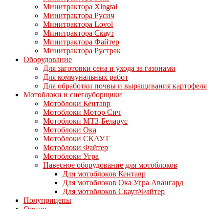
Минитрактора Xingtai
Минитрактора Русич
Минитрактора Lovol
Минитрактора Скаут
Минитрактора Файтер
Минитрактора Рустрак
Оборудование
Для заготовки сена и ухода за газонами
Для коммунальных работ
Для обработки почвы и выращивания картофеля
Мотоблоки и снегоуборщики
Мотоблоки Кентавр
Мотоблоки Мотор Сич
Мотоблоки МТЗ-Беларус
Мотоблоки Ока
Мотоблоки СКАУТ
Мотоблоки Файтер
Мотоблоки Угра
Навесное оборудование для мотоблоков
Для мотоблоков Кентавр
Для мотоблоков Ока Угра Авангард
Для мотоблоков Скаут/Файтер
Полуприцепы
Опции
Дизельные двигатели