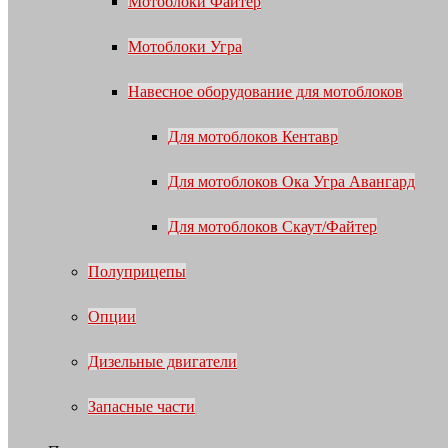
Мотоблоки Файтер
Мотоблоки Угра
Навесное оборудование для мотоблоков
Для мотоблоков Кентавр
Для мотоблоков Ока Угра Авангард
Для мотоблоков Скаут/Файтер
Полуприцепы
Опции
Дизельные двигатели
Запасные части