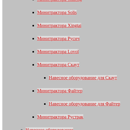
Минитрактора Solis
Минитрактора Xingtai
Минитрактора Русич
Минитрактора Lovol
Минитрактора Скаут
Навесное оборудование для Скаут
Минитрактора Файтер
Навесное оборудование для Файтер
Минитрактора Рустрак
Навесное оборудование