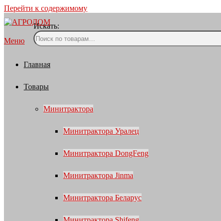
Перейти к содержимому
Искать:
Меню
Главная
Товары
Минитрактора
Минитрактора Уралец
Минитрактора DongFeng
Минитрактора Jinma
Минитрактора Беларус
Минитрактора Shifeng