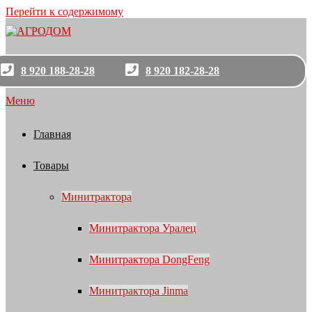
Перейти к содержимому
8 920 188-28-28
8 920 182-28-28
Меню
Главная
Товары
Минитрактора
Минитрактора Уралец
Минитрактора DongFeng
Минитрактора Jinma