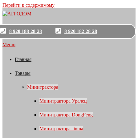
Перейти к содержимому
8 920 188-28-28
8 920 182-28-28
Меню
Главная
Товары
Минитрактора
Минитрактора Уралец
Минитрактора DongFeng
Минитрактора Jinma