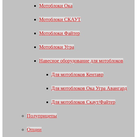
Мотоблоки Ока
Мотоблоки СКАУТ
Мотоблоки Файтер
Мотоблоки Угра
Навесное оборудование для мотоблоков
Для мотоблоков Кентавр
Для мотоблоков Ока Угра Авангард
Для мотоблоков Скаут/Файтер
Полуприцепы
Опции