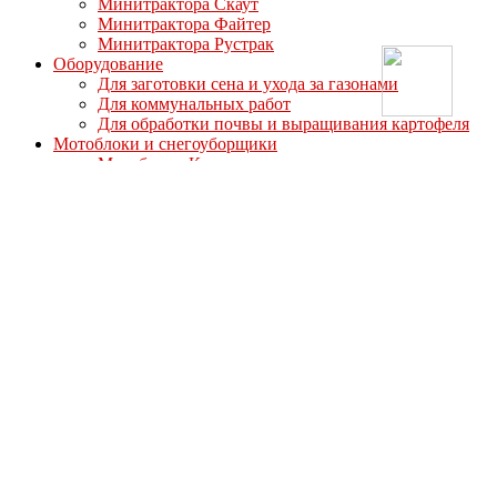
Минитрактора Скаут
Минитрактора Файтер
Минитрактора Рустрак
Оборудование
Для заготовки сена и ухода за газонами
Для коммунальных работ
Для обработки почвы и выращивания картофеля
Мотоблоки и снегоуборщики
Мотоблоки Кентавр
Мотоблоки Мотор Сич
Мотоблоки МТЗ-Беларус
Мотоблоки Ока
Мотоблоки СКАУТ
Мотоблоки Файтер
Мотоблоки Угра
Навесное оборудование для мотоблоков
Для мотоблоков Кентавр
Для мотоблоков Ока Угра Авангард
Для мотоблоков Скаут/Файтер
Полуприцепы
Опции
Дизельные двигатели
Запасные части