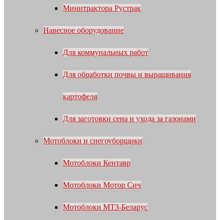
Минитрактора Рустрак
Навесное оборудование
Для коммунальных работ
Для обработки почвы и выращивания
картофеля
Для заготовки сена и ухода за газонами
Мотоблоки и снегоуборщики
Мотоблоки Кентавр
Мотоблоки Мотор Сич
Мотоблоки МТЗ-Беларус