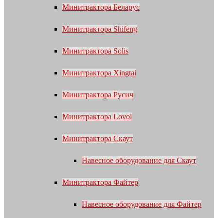
Минитрактора Беларус
Минитрактора Shifeng
Минитрактора Solis
Минитрактора Xingtai
Минитрактора Русич
Минитрактора Lovol
Минитрактора Скаут
Навесное оборудование для Скаут
Минитрактора Файтер
Навесное оборудование для Файтер