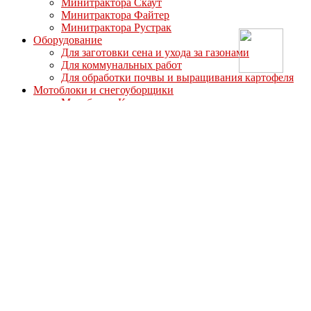
Минитрактора Скаут
Минитрактора Файтер
Минитрактора Рустрак
Оборудование
Для заготовки сена и ухода за газонами
Для коммунальных работ
Для обработки почвы и выращивания картофеля
Мотоблоки и снегоуборщики
Мотоблоки Кентавр
Мотоблоки Мотор Сич
Мотоблоки МТЗ-Беларус
Мотоблоки Ока
Мотоблоки СКАУТ
Мотоблоки Файтер
Мотоблоки Угра
Навесное оборудование для мотоблоков
Для мотоблоков Кентавр
Для мотоблоков Ока Угра Авангард
Для мотоблоков Скаут/Файтер
Полуприцепы
Опции
Дизельные двигатели
Запасные части