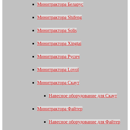
Минитрактора Беларус
Минитрактора Shifeng
Минитрактора Solis
Минитрактора Xingtai
Минитрактора Русич
Минитрактора Lovol
Минитрактора Скаут
Навесное оборудование для Скаут
Минитрактора Файтер
Навесное оборудование для Файтер