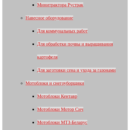
Минитрактора Рустрак
Навесное оборудование
Для коммунальных работ
Для обработки почвы и выращивания
картофеля
Для заготовки сена и ухода за газонами
Мотоблоки и снегоуборщики
Мотоблоки Кентавр
Мотоблоки Мотор Сич
Мотоблоки МТЗ-Беларус