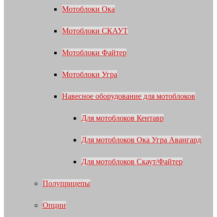
Мотоблоки Ока
Мотоблоки СКАУТ
Мотоблоки Файтер
Мотоблоки Угра
Навесное оборудование для мотоблоков
Для мотоблоков Кентавр
Для мотоблоков Ока Угра Авангард
Для мотоблоков Скаут/Файтер
Полуприцепы
Опции