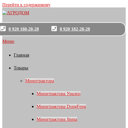
Перейти к содержимому
8 920 188-28-28
8 920 182-28-28
Меню
Главная
Товары
Минитрактора
Минитрактора Уралец
Минитрактора DongFeng
Минитрактора Jinma