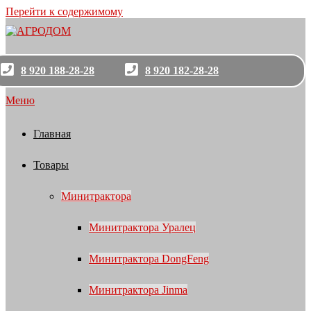
Перейти к содержимому
8 920 188-28-28
8 920 182-28-28
Меню
Главная
Товары
Минитрактора
Минитрактора Уралец
Минитрактора DongFeng
Минитрактора Jinma