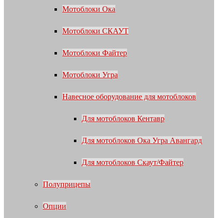
Мотоблоки Ока
Мотоблоки СКАУТ
Мотоблоки Файтер
Мотоблоки Угра
Навесное оборудование для мотоблоков
Для мотоблоков Кентавр
Для мотоблоков Ока Угра Авангард
Для мотоблоков Скаут/Файтер
Полуприцепы
Опции