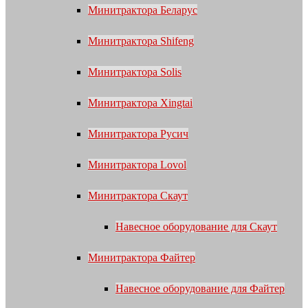
Минитрактора Беларус
Минитрактора Shifeng
Минитрактора Solis
Минитрактора Xingtai
Минитрактора Русич
Минитрактора Lovol
Минитрактора Скаут
Навесное оборудование для Скаут
Минитрактора Файтер
Навесное оборудование для Файтер