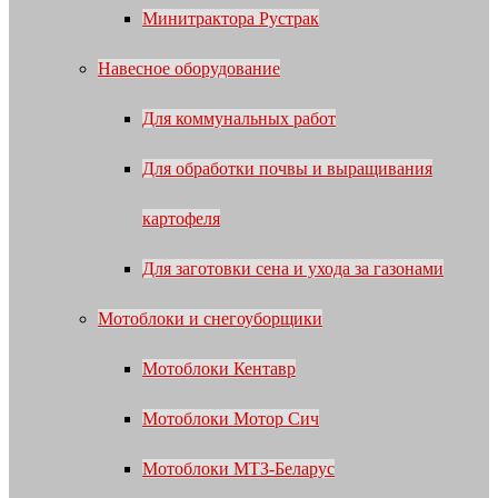
Минитрактора Рустрак
Навесное оборудование
Для коммунальных работ
Для обработки почвы и выращивания
картофеля
Для заготовки сена и ухода за газонами
Мотоблоки и снегоуборщики
Мотоблоки Кентавр
Мотоблоки Мотор Сич
Мотоблоки МТЗ-Беларус