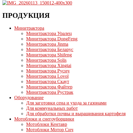
ПРОДУКЦИЯ
Минитрактора
Минитрактора Уралец
Минитрактора DongFeng
Минитрактора Jinma
Минитрактора Беларус
Минитрактора Shifeng
Минитрактора Solis
Минитрактора Xingtai
Минитрактора Русич
Минитрактора Lovol
Минитрактора Скаут
Минитрактора Файтер
Минитрактора Рустрак
Оборудование
Для заготовки сена и ухода за газонами
Для коммунальных работ
Для обработки почвы и выращивания картофеля
Мотоблоки и снегоуборщики
Мотоблоки Кентавр
Мотоблоки Мотор Сич