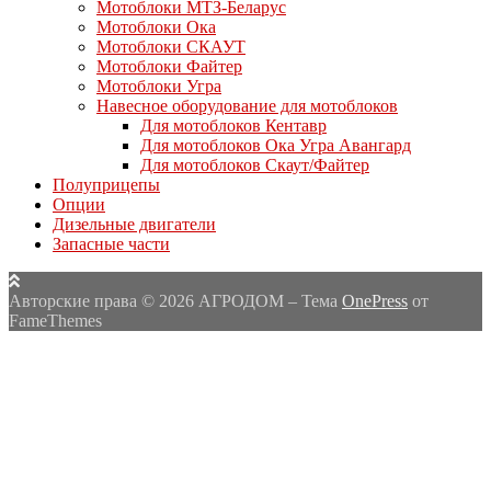
Мотоблоки МТЗ-Беларус
Мотоблоки Ока
Мотоблоки СКАУТ
Мотоблоки Файтер
Мотоблоки Угра
Навесное оборудование для мотоблоков
Для мотоблоков Кентавр
Для мотоблоков Ока Угра Авангард
Для мотоблоков Скаут/Файтер
Полуприцепы
Опции
Дизельные двигатели
Запасные части
Авторские права © 2026 АГРОДОМ
–
Тема
OnePress
от
FameThemes