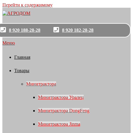
Перейти к содержимому
8 920 188-28-28
8 920 182-28-28
Меню
Главная
Товары
Минитрактора
Минитрактора Уралец
Минитрактора DongFeng
Минитрактора Jinma