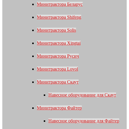
Минитрактора Беларус
Минитрактора Shifeng
Минитрактора Solis
Минитрактора Xingtai
Минитрактора Русич
Минитрактора Lovol
Минитрактора Скаут
Навесное оборудование для Скаут
Минитрактора Файтер
Навесное оборудование для Файтер