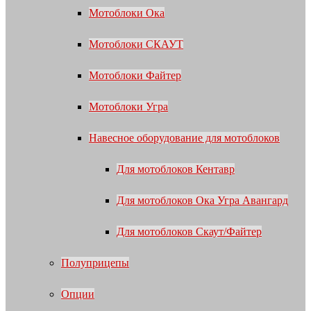
Мотоблоки Ока
Мотоблоки СКАУТ
Мотоблоки Файтер
Мотоблоки Угра
Навесное оборудование для мотоблоков
Для мотоблоков Кентавр
Для мотоблоков Ока Угра Авангард
Для мотоблоков Скаут/Файтер
Полуприцепы
Опции