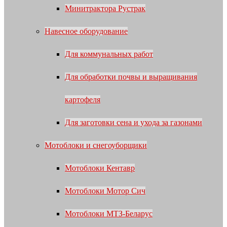
Минитрактора Рустрак
Навесное оборудование
Для коммунальных работ
Для обработки почвы и выращивания
картофеля
Для заготовки сена и ухода за газонами
Мотоблоки и снегоуборщики
Мотоблоки Кентавр
Мотоблоки Мотор Сич
Мотоблоки МТЗ-Беларус