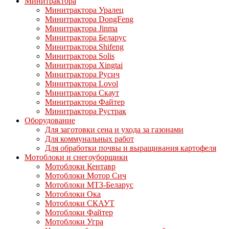
Минитрактора
Минитрактора Уралец
Минитрактора DongFeng
Минитрактора Jinma
Минитрактора Беларус
Минитрактора Shifeng
Минитрактора Solis
Минитрактора Xingtai
Минитрактора Русич
Минитрактора Lovol
Минитрактора Скаут
Минитрактора Файтер
Минитрактора Рустрак
Оборудование
Для заготовки сена и ухода за газонами
Для коммунальных работ
Для обработки почвы и выращивания картофеля
Мотоблоки и снегоуборщики
Мотоблоки Кентавр
Мотоблоки Мотор Сич
Мотоблоки МТЗ-Беларус
Мотоблоки Ока
Мотоблоки СКАУТ
Мотоблоки Файтер
Мотоблоки Угра