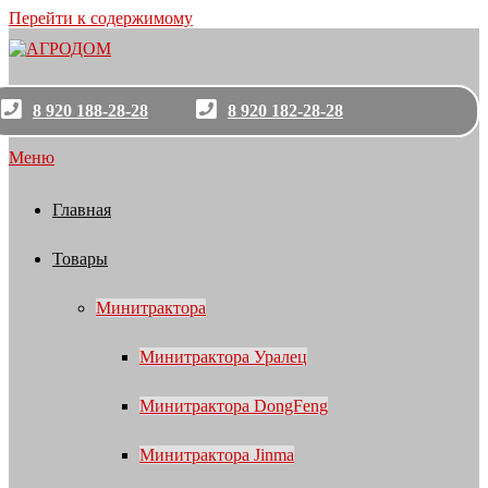
Перейти к содержимому
8 920 188-28-28
8 920 182-28-28
Меню
Главная
Товары
Минитрактора
Минитрактора Уралец
Минитрактора DongFeng
Минитрактора Jinma