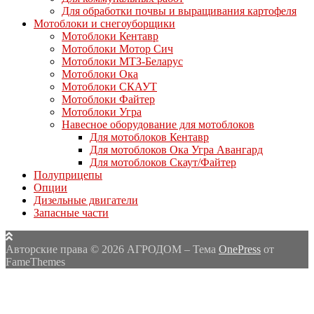
Для обработки почвы и выращивания картофеля
Мотоблоки и снегоуборщики
Мотоблоки Кентавр
Мотоблоки Мотор Сич
Мотоблоки МТЗ-Беларус
Мотоблоки Ока
Мотоблоки СКАУТ
Мотоблоки Файтер
Мотоблоки Угра
Навесное оборудование для мотоблоков
Для мотоблоков Кентавр
Для мотоблоков Ока Угра Авангард
Для мотоблоков Скаут/Файтер
Полуприцепы
Опции
Дизельные двигатели
Запасные части
Авторские права © 2026 АГРОДОМ
–
Тема
OnePress
от
FameThemes