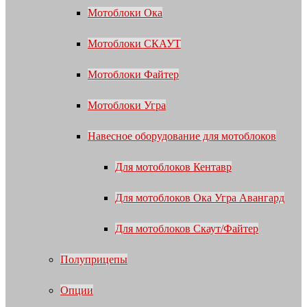
Мотоблоки Ока
Мотоблоки СКАУТ
Мотоблоки Файтер
Мотоблоки Угра
Навесное оборудование для мотоблоков
Для мотоблоков Кентавр
Для мотоблоков Ока Угра Авангард
Для мотоблоков Скаут/Файтер
Полуприцепы
Опции