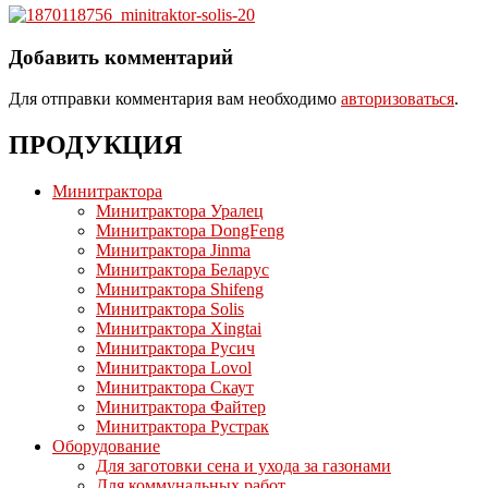
Добавить комментарий
Для отправки комментария вам необходимо
авторизоваться
.
ПРОДУКЦИЯ
Минитрактора
Минитрактора Уралец
Минитрактора DongFeng
Минитрактора Jinma
Минитрактора Беларус
Минитрактора Shifeng
Минитрактора Solis
Минитрактора Xingtai
Минитрактора Русич
Минитрактора Lovol
Минитрактора Скаут
Минитрактора Файтер
Минитрактора Рустрак
Оборудование
Для заготовки сена и ухода за газонами
Для коммунальных работ