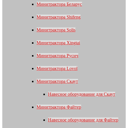
Минитрактора Беларус
Минитрактора Shifeng
Минитрактора Solis
Минитрактора Xingtai
Минитрактора Русич
Минитрактора Lovol
Минитрактора Скаут
Навесное оборудование для Скаут
Минитрактора Файтер
Навесное оборудование для Файтер