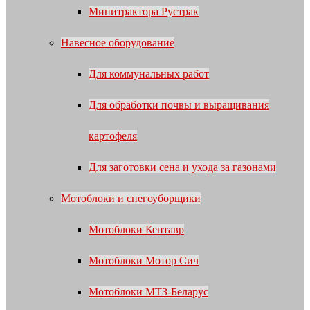
Минитрактора Рустрак
Навесное оборудование
Для коммунальных работ
Для обработки почвы и выращивания
картофеля
Для заготовки сена и ухода за газонами
Мотоблоки и снегоуборщики
Мотоблоки Кентавр
Мотоблоки Мотор Сич
Мотоблоки МТЗ-Беларус