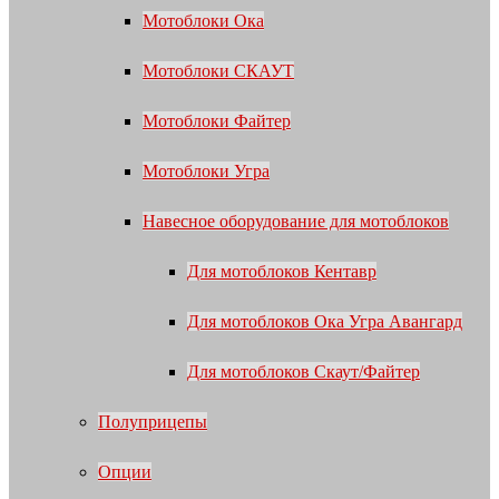
Мотоблоки Ока
Мотоблоки СКАУТ
Мотоблоки Файтер
Мотоблоки Угра
Навесное оборудование для мотоблоков
Для мотоблоков Кентавр
Для мотоблоков Ока Угра Авангард
Для мотоблоков Скаут/Файтер
Полуприцепы
Опции