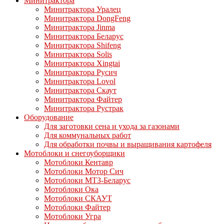
Минитрактора
Минитрактора Уралец
Минитрактора DongFeng
Минитрактора Jinma
Минитрактора Беларус
Минитрактора Shifeng
Минитрактора Solis
Минитрактора Xingtai
Минитрактора Русич
Минитрактора Lovol
Минитрактора Скаут
Минитрактора Файтер
Минитрактора Рустрак
Оборудование
Для заготовки сена и ухода за газонами
Для коммунальных работ
Для обработки почвы и выращивания картофеля
Мотоблоки и снегоуборщики
Мотоблоки Кентавр
Мотоблоки Мотор Сич
Мотоблоки МТЗ-Беларус
Мотоблоки Ока
Мотоблоки СКАУТ
Мотоблоки Файтер
Мотоблоки Угра