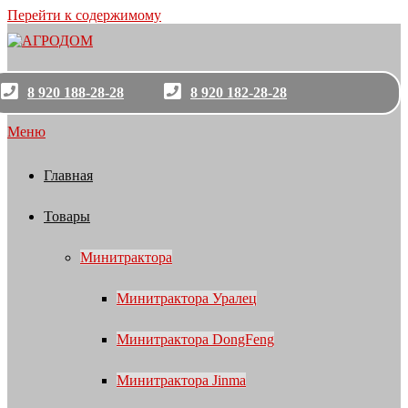
Перейти к содержимому
8 920 188-28-28
8 920 182-28-28
Меню
Главная
Товары
Минитрактора
Минитрактора Уралец
Минитрактора DongFeng
Минитрактора Jinma