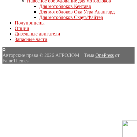
Навесное оборудование для мотоблоков
Для мотоблоков Кентавр
Для мотоблоков Ока Угра Авангард
Для мотоблоков Скаут/Файтер
Полуприцепы
Опции
Дизельные двигатели
Запасные части
Авторские права © 2026 АГРОДОМ
–
Тема
OnePress
от
FameThemes