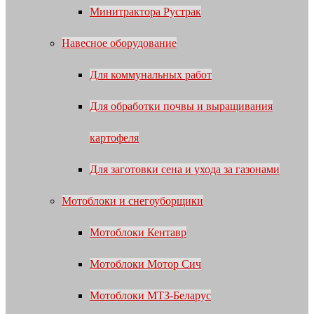
Минитрактора Рустрак
Навесное оборудование
Для коммунальных работ
Для обработки почвы и выращивания
картофеля
Для заготовки сена и ухода за газонами
Мотоблоки и снегоуборщики
Мотоблоки Кентавр
Мотоблоки Мотор Сич
Мотоблоки МТЗ-Беларус