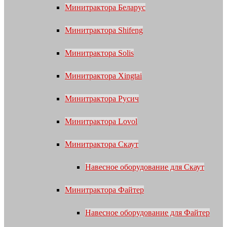
Минитрактора Беларус
Минитрактора Shifeng
Минитрактора Solis
Минитрактора Xingtai
Минитрактора Русич
Минитрактора Lovol
Минитрактора Скаут
Навесное оборудование для Скаут
Минитрактора Файтер
Навесное оборудование для Файтер