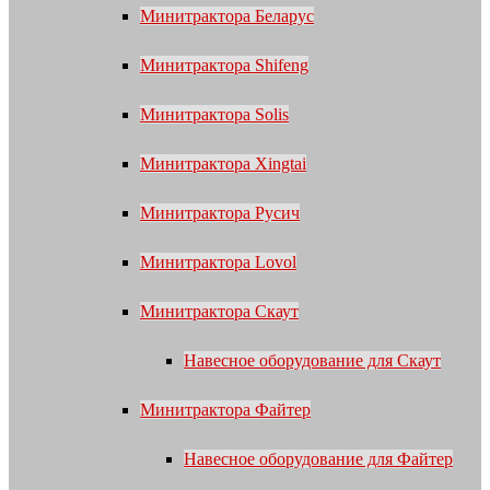
Минитрактора Беларус
Минитрактора Shifeng
Минитрактора Solis
Минитрактора Xingtai
Минитрактора Русич
Минитрактора Lovol
Минитрактора Скаут
Навесное оборудование для Скаут
Минитрактора Файтер
Навесное оборудование для Файтер