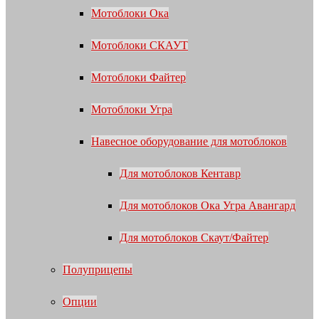
Мотоблоки Ока
Мотоблоки СКАУТ
Мотоблоки Файтер
Мотоблоки Угра
Навесное оборудование для мотоблоков
Для мотоблоков Кентавр
Для мотоблоков Ока Угра Авангард
Для мотоблоков Скаут/Файтер
Полуприцепы
Опции