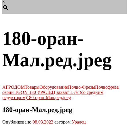
×
180-оран-
Мал.ред.jpeg
АГРОДОМ
Товары
Оборудование
Почво-Фрезы
Почвофреза
серии 1GQN-180 УРАЛЕЦ захват 1.7м (со средним
редуктором)
180-оран-Мал.ред.jpeg
180-оран-Мал.ред.jpeg
Опубликовано
08.03.2022
автором
Уралец