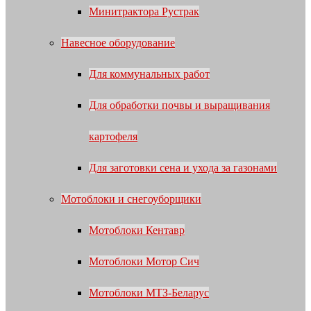
Минитрактора Рустрак
Навесное оборудование
Для коммунальных работ
Для обработки почвы и выращивания
картофеля
Для заготовки сена и ухода за газонами
Мотоблоки и снегоуборщики
Мотоблоки Кентавр
Мотоблоки Мотор Сич
Мотоблоки МТЗ-Беларус