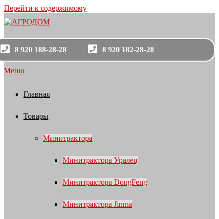
Перейти к содержимому
8 920 188-28-28
8 920 182-28-28
Меню
Главная
Товары
Минитрактора
Минитрактора Уралец
Минитрактора DongFeng
Минитрактора Jinma