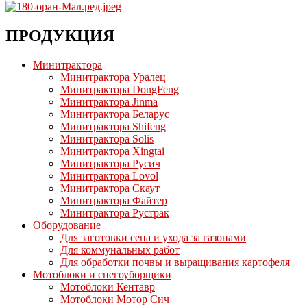
ПРОДУКЦИЯ
Минитрактора
Минитрактора Уралец
Минитрактора DongFeng
Минитрактора Jinma
Минитрактора Беларус
Минитрактора Shifeng
Минитрактора Solis
Минитрактора Xingtai
Минитрактора Русич
Минитрактора Lovol
Минитрактора Скаут
Минитрактора Файтер
Минитрактора Рустрак
Оборудование
Для заготовки сена и ухода за газонами
Для коммунальных работ
Для обработки почвы и выращивания картофеля
Мотоблоки и снегоуборщики
Мотоблоки Кентавр
Мотоблоки Мотор Сич