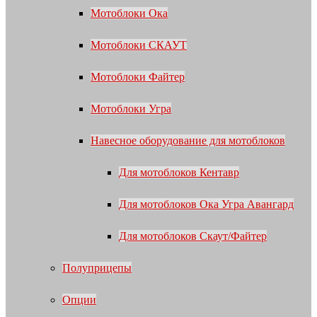
Мотоблоки Ока
Мотоблоки СКАУТ
Мотоблоки Файтер
Мотоблоки Угра
Навесное оборудование для мотоблоков
Для мотоблоков Кентавр
Для мотоблоков Ока Угра Авангард
Для мотоблоков Скаут/Файтер
Полуприцепы
Опции