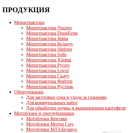
ПРОДУКЦИЯ
Минитрактора
Минитрактора Уралец
Минитрактора DongFeng
Минитрактора Jinma
Минитрактора Беларус
Минитрактора Shifeng
Минитрактора Solis
Минитрактора Xingtai
Минитрактора Русич
Минитрактора Lovol
Минитрактора Скаут
Минитрактора Файтер
Минитрактора Рустрак
Оборудование
Для заготовки сена и ухода за газонами
Для коммунальных работ
Для обработки почвы и выращивания картофеля
Мотоблоки и снегоуборщики
Мотоблоки Кентавр
Мотоблоки Мотор Сич
Мотоблоки МТЗ-Беларус