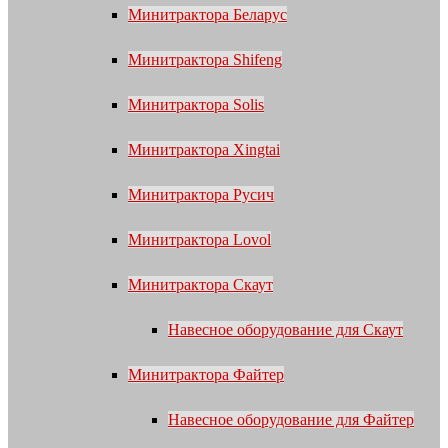
Минитрактора Беларус
Минитрактора Shifeng
Минитрактора Solis
Минитрактора Xingtai
Минитрактора Русич
Минитрактора Lovol
Минитрактора Скаут
Навесное оборудование для Скаут
Минитрактора Файтер
Навесное оборудование для Файтер