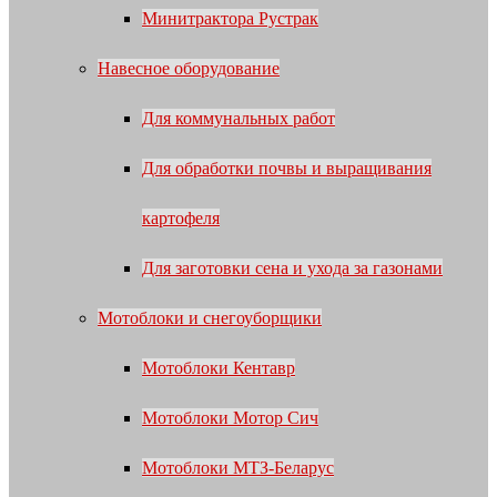
Минитрактора Рустрак
Навесное оборудование
Для коммунальных работ
Для обработки почвы и выращивания
картофеля
Для заготовки сена и ухода за газонами
Мотоблоки и снегоуборщики
Мотоблоки Кентавр
Мотоблоки Мотор Сич
Мотоблоки МТЗ-Беларус