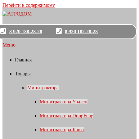
Перейти к содержимому
8 920 188-28-28
8 920 182-28-28
Меню
Главная
Товары
Минитрактора
Минитрактора Уралец
Минитрактора DongFeng
Минитрактора Jinma