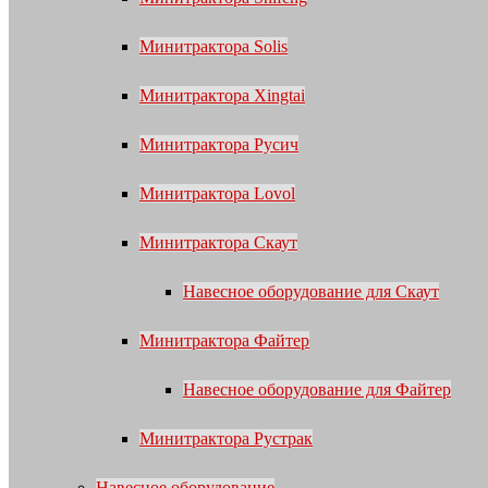
Минитрактора Solis
Минитрактора Xingtai
Минитрактора Русич
Минитрактора Lovol
Минитрактора Скаут
Навесное оборудование для Скаут
Минитрактора Файтер
Навесное оборудование для Файтер
Минитрактора Рустрак
Навесное оборудование