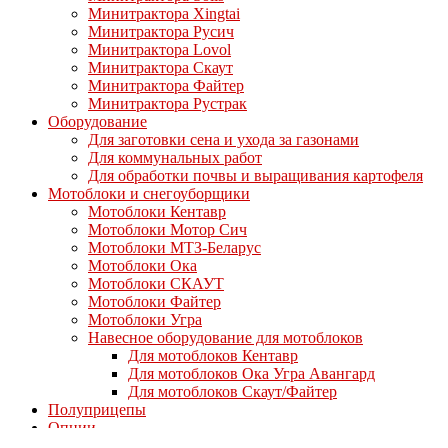
Минитрактора Xingtai
Минитрактора Русич
Минитрактора Lovol
Минитрактора Скаут
Минитрактора Файтер
Минитрактора Рустрак
Оборудование
Для заготовки сена и ухода за газонами
Для коммунальных работ
Для обработки почвы и выращивания картофеля
Мотоблоки и снегоуборщики
Мотоблоки Кентавр
Мотоблоки Мотор Сич
Мотоблоки МТЗ-Беларус
Мотоблоки Ока
Мотоблоки СКАУТ
Мотоблоки Файтер
Мотоблоки Угра
Навесное оборудование для мотоблоков
Для мотоблоков Кентавр
Для мотоблоков Ока Угра Авангард
Для мотоблоков Скаут/Файтер
Полуприцепы
Опции
Дизельные двигатели