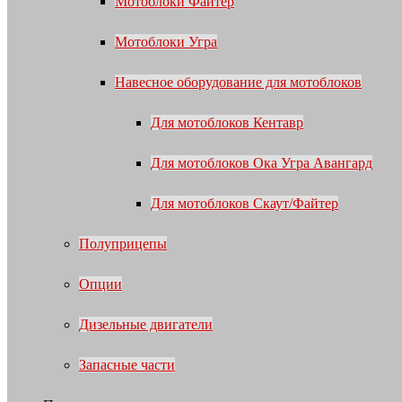
Мотоблоки Файтер
Мотоблоки Угра
Навесное оборудование для мотоблоков
Для мотоблоков Кентавр
Для мотоблоков Ока Угра Авангард
Для мотоблоков Скаут/Файтер
Полуприцепы
Опции
Дизельные двигатели
Запасные части