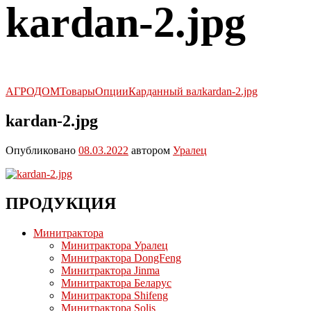
kardan-2.jpg
АГРОДОМ
Товары
Опции
Карданный вал
kardan-2.jpg
kardan-2.jpg
Опубликовано
08.03.2022
автором
Уралец
ПРОДУКЦИЯ
Минитрактора
Минитрактора Уралец
Минитрактора DongFeng
Минитрактора Jinma
Минитрактора Беларус
Минитрактора Shifeng
Минитрактора Solis