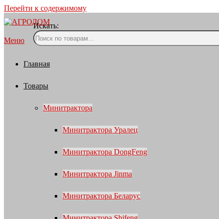
Перейти к содержимому
Искать:
Меню
Главная
Товары
Минитрактора
Минитрактора Уралец
Минитрактора DongFeng
Минитрактора Jinma
Минитрактора Беларус
Минитрактора Shifeng