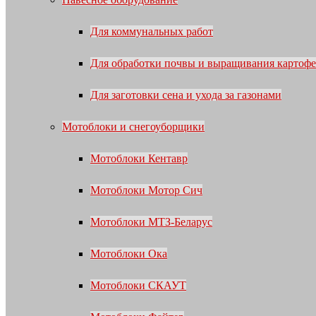
Для коммунальных работ
Для обработки почвы и выращивания картофе
Для заготовки сена и ухода за газонами
Мотоблоки и снегоуборщики
Мотоблоки Кентавр
Мотоблоки Мотор Сич
Мотоблоки МТЗ-Беларус
Мотоблоки Ока
Мотоблоки СКАУТ