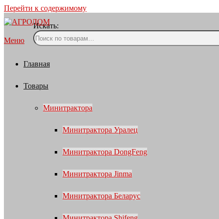
Перейти к содержимому
Искать:
Меню
Главная
Товары
Минитрактора
Минитрактора Уралец
Минитрактора DongFeng
Минитрактора Jinma
Минитрактора Беларус
Минитрактора Shifeng