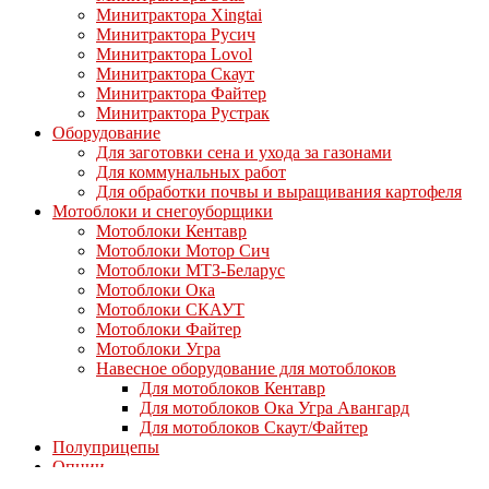
Минитрактора Xingtai
Минитрактора Русич
Минитрактора Lovol
Минитрактора Скаут
Минитрактора Файтер
Минитрактора Рустрак
Оборудование
Для заготовки сена и ухода за газонами
Для коммунальных работ
Для обработки почвы и выращивания картофеля
Мотоблоки и снегоуборщики
Мотоблоки Кентавр
Мотоблоки Мотор Сич
Мотоблоки МТЗ-Беларус
Мотоблоки Ока
Мотоблоки СКАУТ
Мотоблоки Файтер
Мотоблоки Угра
Навесное оборудование для мотоблоков
Для мотоблоков Кентавр
Для мотоблоков Ока Угра Авангард
Для мотоблоков Скаут/Файтер
Полуприцепы
Опции
Дизельные двигатели