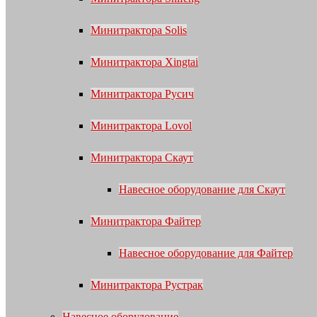
Минитрактора Solis
Минитрактора Xingtai
Минитрактора Русич
Минитрактора Lovol
Минитрактора Скаут
Навесное оборудование для Скаут
Минитрактора Файтер
Навесное оборудование для Файтер
Минитрактора Рустрак
Навесное оборудование