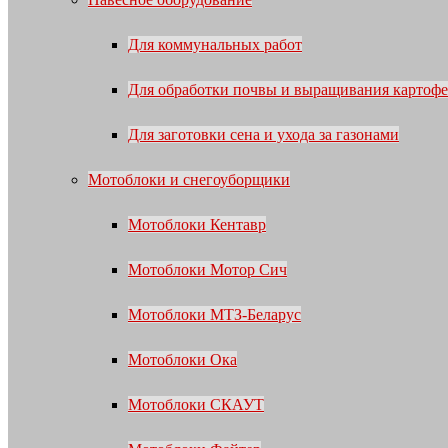
Для коммунальных работ
Для обработки почвы и выращивания картофе
Для заготовки сена и ухода за газонами
Мотоблоки и снегоуборщики
Мотоблоки Кентавр
Мотоблоки Мотор Сич
Мотоблоки МТЗ-Беларус
Мотоблоки Ока
Мотоблоки СКАУТ