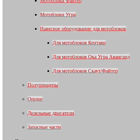
Мотоблоки Файтер
Мотоблоки Угра
Навесное оборудование для мотоблоков
Для мотоблоков Кентавр
Для мотоблоков Ока Угра Авангард
Для мотоблоков Скаут/Файтер
Полуприцепы
Опции
Дизельные двигатели
Запасные части