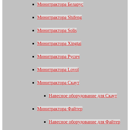
Минитрактора Беларус
Минитрактора Shifeng
Минитрактора Solis
Минитрактора Xingtai
Минитрактора Русич
Минитрактора Lovol
Минитрактора Скаут
Навесное оборудование для Скаут
Минитрактора Файтер
Навесное оборудование для Файтер