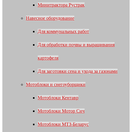
Минитрактора Рустрак
Навесное оборудование
Для коммунальных работ
Для обработки почвы и выращивания
картофеля
Для заготовки сена и ухода за газонами
Мотоблоки и снегоуборщики
Мотоблоки Кентавр
Мотоблоки Мотор Сич
Мотоблоки МТЗ-Беларус