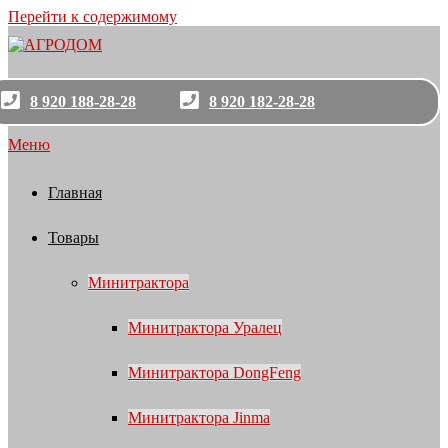
Перейти к содержимому
8 920 188-28-28
8 920 182-28-28
Меню
Главная
Товары
Минитрактора
Минитрактора Уралец
Минитрактора DongFeng
Минитрактора Jinma