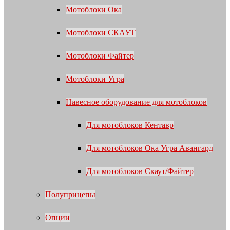
Мотоблоки Ока
Мотоблоки СКАУТ
Мотоблоки Файтер
Мотоблоки Угра
Навесное оборудование для мотоблоков
Для мотоблоков Кентавр
Для мотоблоков Ока Угра Авангард
Для мотоблоков Скаут/Файтер
Полуприцепы
Опции