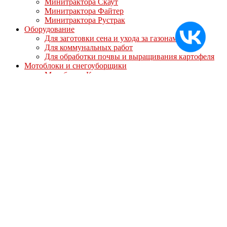
Минитрактора Скаут
Минитрактора Файтер
Минитрактора Рустрак
Оборудование
Для заготовки сена и ухода за газонами
Для коммунальных работ
Для обработки почвы и выращивания картофеля
Мотоблоки и снегоуборщики
Мотоблоки Кентавр
Мотоблоки Мотор Сич
Мотоблоки МТЗ-Беларус
Мотоблоки Ока
Мотоблоки СКАУТ
Мотоблоки Файтер
Мотоблоки Угра
Навесное оборудование для мотоблоков
Для мотоблоков Кентавр
Для мотоблоков Ока Угра Авангард
Для мотоблоков Скаут/Файтер
Полуприцепы
Опции
Дизельные двигатели
Запасные части