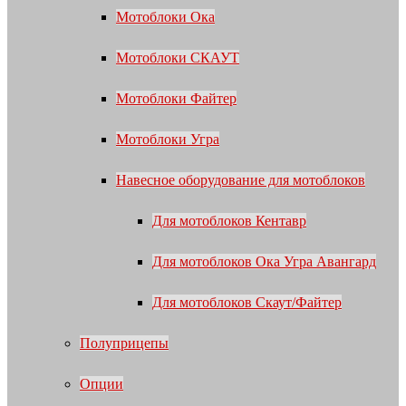
Мотоблоки Ока
Мотоблоки СКАУТ
Мотоблоки Файтер
Мотоблоки Угра
Навесное оборудование для мотоблоков
Для мотоблоков Кентавр
Для мотоблоков Ока Угра Авангард
Для мотоблоков Скаут/Файтер
Полуприцепы
Опции