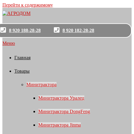
Перейти к содержимому
8 920 188-28-28
8 920 182-28-28
Меню
Главная
Товары
Минитрактора
Минитрактора Уралец
Минитрактора DongFeng
Минитрактора Jinma