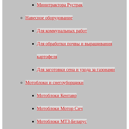
Минитрактора Рустрак
Навесное оборудование
Для коммунальных работ
Для обработки почвы и выращивания
картофеля
Для заготовки сена и ухода за газонами
Мотоблоки и снегоуборщики
Мотоблоки Кентавр
Мотоблоки Мотор Сич
Мотоблоки МТЗ-Беларус