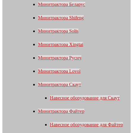
Минитрактора Беларус
Минитрактора Shifeng
Минитрактора Solis
Минитрактора Xingtai
Минитрактора Русич
Минитрактора Lovol
Минитрактора Скаут
Навесное оборудование для Скаут
Минитрактора Файтер
Навесное оборудование для Файтер