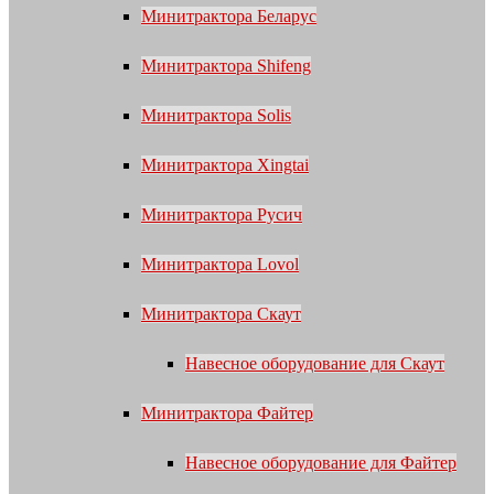
Минитрактора Беларус
Минитрактора Shifeng
Минитрактора Solis
Минитрактора Xingtai
Минитрактора Русич
Минитрактора Lovol
Минитрактора Скаут
Навесное оборудование для Скаут
Минитрактора Файтер
Навесное оборудование для Файтер