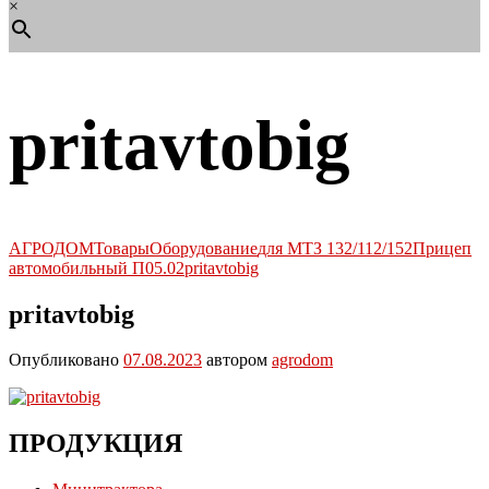
×
pritavtobig
АГРОДОМ
Товары
Оборудование
для МТЗ 132/112/152
Прицеп
автомобильный П05.02
pritavtobig
pritavtobig
Опубликовано
07.08.2023
автором
agrodom
ПРОДУКЦИЯ