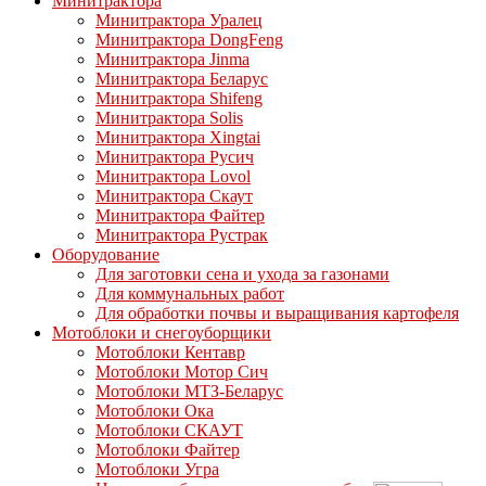
Минитрактора
Минитрактора Уралец
Минитрактора DongFeng
Минитрактора Jinma
Минитрактора Беларус
Минитрактора Shifeng
Минитрактора Solis
Минитрактора Xingtai
Минитрактора Русич
Минитрактора Lovol
Минитрактора Скаут
Минитрактора Файтер
Минитрактора Рустрак
Оборудование
Для заготовки сена и ухода за газонами
Для коммунальных работ
Для обработки почвы и выращивания картофеля
Мотоблоки и снегоуборщики
Мотоблоки Кентавр
Мотоблоки Мотор Сич
Мотоблоки МТЗ-Беларус
Мотоблоки Ока
Мотоблоки СКАУТ
Мотоблоки Файтер
Мотоблоки Угра