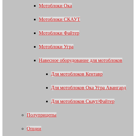
Мотоблоки Ока
Мотоблоки СКАУТ
Мотоблоки Файтер
Мотоблоки Угра
Навесное оборудование для мотоблоков
Для мотоблоков Кентавр
Для мотоблоков Ока Угра Авангард
Для мотоблоков Скаут/Файтер
Полуприцепы
Опции