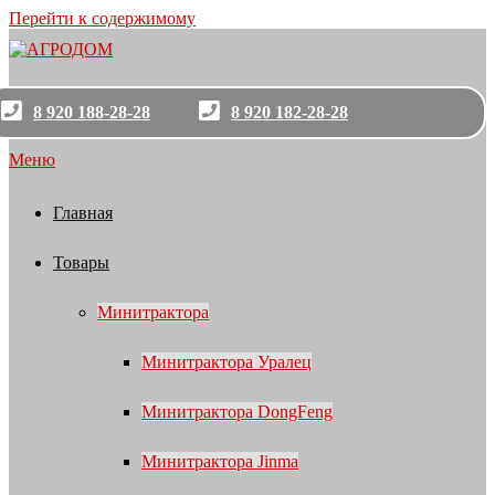
Перейти к содержимому
8 920 188-28-28
8 920 182-28-28
Меню
Главная
Товары
Минитрактора
Минитрактора Уралец
Минитрактора DongFeng
Минитрактора Jinma