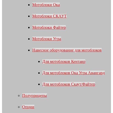
Мотоблоки Ока
Мотоблоки СКАУТ
Мотоблоки Файтер
Мотоблоки Угра
Навесное оборудование для мотоблоков
Для мотоблоков Кентавр
Для мотоблоков Ока Угра Авангард
Для мотоблоков Скаут/Файтер
Полуприцепы
Опции