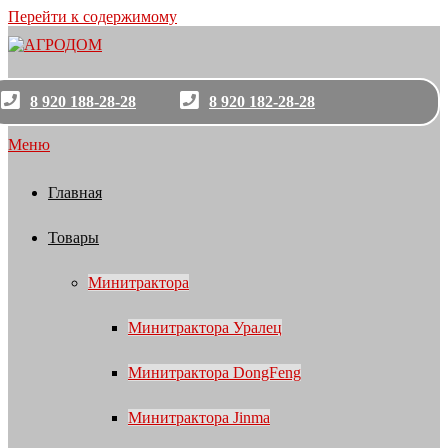
Перейти к содержимому
8 920 188-28-28
8 920 182-28-28
Меню
Главная
Товары
Минитрактора
Минитрактора Уралец
Минитрактора DongFeng
Минитрактора Jinma