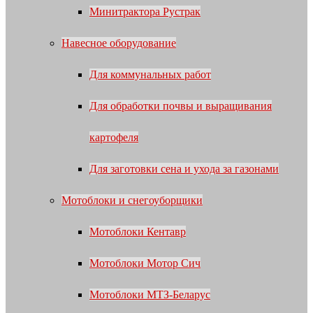
Минитрактора Рустрак
Навесное оборудование
Для коммунальных работ
Для обработки почвы и выращивания
картофеля
Для заготовки сена и ухода за газонами
Мотоблоки и снегоуборщики
Мотоблоки Кентавр
Мотоблоки Мотор Сич
Мотоблоки МТЗ-Беларус