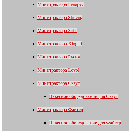
Минитрактора Беларус
Минитрактора Shifeng
Минитрактора Solis
Минитрактора Xingtai
Минитрактора Русич
Минитрактора Lovol
Минитрактора Скаут
Навесное оборудование для Скаут
Минитрактора Файтер
Навесное оборудование для Файтер