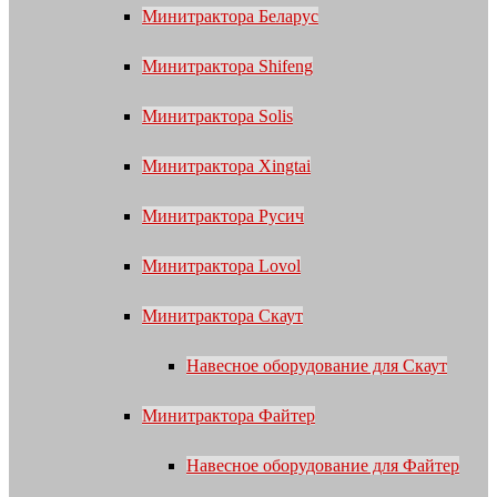
Минитрактора Беларус
Минитрактора Shifeng
Минитрактора Solis
Минитрактора Xingtai
Минитрактора Русич
Минитрактора Lovol
Минитрактора Скаут
Навесное оборудование для Скаут
Минитрактора Файтер
Навесное оборудование для Файтер