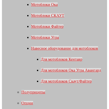
Мотоблоки Ока
Мотоблоки СКАУТ
Мотоблоки Файтер
Мотоблоки Угра
Навесное оборудование для мотоблоков
Для мотоблоков Кентавр
Для мотоблоков Ока Угра Авангард
Для мотоблоков Скаут/Файтер
Полуприцепы
Опции