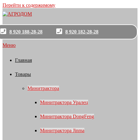
Перейти к содержимому
8 920 188-28-28
8 920 182-28-28
Меню
Главная
Товары
Минитрактора
Минитрактора Уралец
Минитрактора DongFeng
Минитрактора Jinma