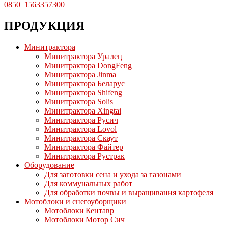
ПРОДУКЦИЯ
Минитрактора
Минитрактора Уралец
Минитрактора DongFeng
Минитрактора Jinma
Минитрактора Беларус
Минитрактора Shifeng
Минитрактора Solis
Минитрактора Xingtai
Минитрактора Русич
Минитрактора Lovol
Минитрактора Скаут
Минитрактора Файтер
Минитрактора Рустрак
Оборудование
Для заготовки сена и ухода за газонами
Для коммунальных работ
Для обработки почвы и выращивания картофеля
Мотоблоки и снегоуборщики
Мотоблоки Кентавр
Мотоблоки Мотор Сич