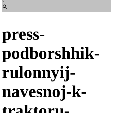
×
press-
podborshhik-
rulonnyij-
navesnoj-k-
traktoru-