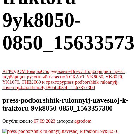
9yk8050-
0850_1563357
АГРОДОМ
Товары
Оборудование
Пресс-Подборщики
Пресс-
подборщик рулонный навесной СКАУТ YK8050, YK8070,
YK1070, THB2060 к трактору
press-podborshhik-rulonnyij-
navesnoj-k-traktoru-9yk8050-0850_1563357300
press-podborshhik-rulonnyij-navesnoj-k-
traktoru-9yk8050-0850_1563357300
Опубликовано
07.09.2023
автором
agrodom