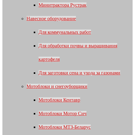
Минитрактора Рустрак
Навесное оборудование
Для коммунальных работ
Для обработки почвы и выращивания
картофеля
Для заготовки сена и ухода за газонами
Мотоблоки и снегоуборщики
Мотоблоки Кентавр
Мотоблоки Мотор Сич
Мотоблоки МТЗ-Беларус