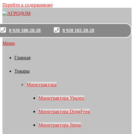
Перейти к содержимому
8 920 188-28-28
8 920 182-28-28
Меню
Главная
Товары
Минитрактора
Минитрактора Уралец
Минитрактора DongFeng
Минитрактора Jinma