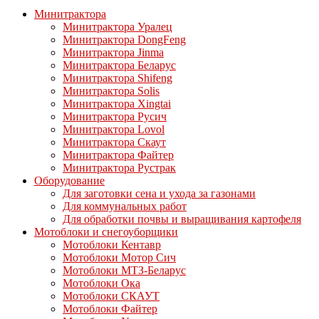
Минитрактора
Минитрактора Уралец
Минитрактора DongFeng
Минитрактора Jinma
Минитрактора Беларус
Минитрактора Shifeng
Минитрактора Solis
Минитрактора Xingtai
Минитрактора Русич
Минитрактора Lovol
Минитрактора Скаут
Минитрактора Файтер
Минитрактора Рустрак
Оборудование
Для заготовки сена и ухода за газонами
Для коммунальных работ
Для обработки почвы и выращивания картофеля
Мотоблоки и снегоуборщики
Мотоблоки Кентавр
Мотоблоки Мотор Сич
Мотоблоки МТЗ-Беларус
Мотоблоки Ока
Мотоблоки СКАУТ
Мотоблоки Файтер