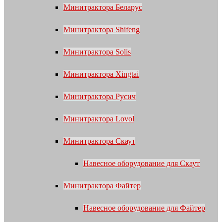
Минитрактора Беларус
Минитрактора Shifeng
Минитрактора Solis
Минитрактора Xingtai
Минитрактора Русич
Минитрактора Lovol
Минитрактора Скаут
Навесное оборудование для Скаут
Минитрактора Файтер
Навесное оборудование для Файтер