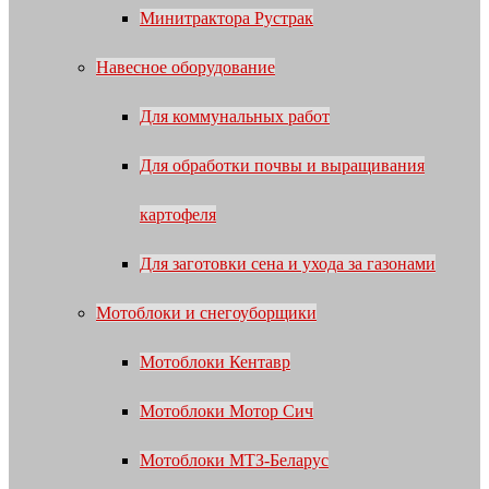
Минитрактора Рустрак
Навесное оборудование
Для коммунальных работ
Для обработки почвы и выращивания
картофеля
Для заготовки сена и ухода за газонами
Мотоблоки и снегоуборщики
Мотоблоки Кентавр
Мотоблоки Мотор Сич
Мотоблоки МТЗ-Беларус