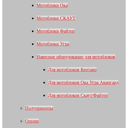
Мотоблоки Ока
Мотоблоки СКАУТ
Мотоблоки Файтер
Мотоблоки Угра
Навесное оборудование для мотоблоков
Для мотоблоков Кентавр
Для мотоблоков Ока Угра Авангард
Для мотоблоков Скаут/Файтер
Полуприцепы
Опции