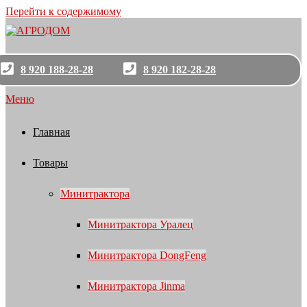
Перейти к содержимому
8 920 188-28-28
8 920 182-28-28
Меню
Главная
Товары
Минитрактора
Минитрактора Уралец
Минитрактора DongFeng
Минитрактора Jinma