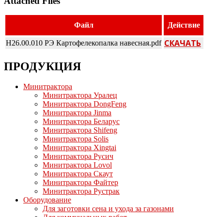
Attached Files
Файл
Действие
СКАЧАТЬ
Н26.00.010 РЭ Картофелекопалка навесная.pdf
ПРОДУКЦИЯ
Минитрактора
Минитрактора Уралец
Минитрактора DongFeng
Минитрактора Jinma
Минитрактора Беларус
Минитрактора Shifeng
Минитрактора Solis
Минитрактора Xingtai
Минитрактора Русич
Минитрактора Lovol
Минитрактора Скаут
Минитрактора Файтер
Минитрактора Рустрак
Оборудование
Для заготовки сена и ухода за газонами