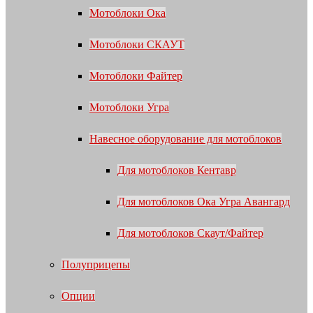
Мотоблоки Ока
Мотоблоки СКАУТ
Мотоблоки Файтер
Мотоблоки Угра
Навесное оборудование для мотоблоков
Для мотоблоков Кентавр
Для мотоблоков Ока Угра Авангард
Для мотоблоков Скаут/Файтер
Полуприцепы
Опции