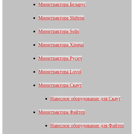
Минитрактора Беларус
Минитрактора Shifeng
Минитрактора Solis
Минитрактора Xingtai
Минитрактора Русич
Минитрактора Lovol
Минитрактора Скаут
Навесное оборудование для Скаут
Минитрактора Файтер
Навесное оборудование для Файтер