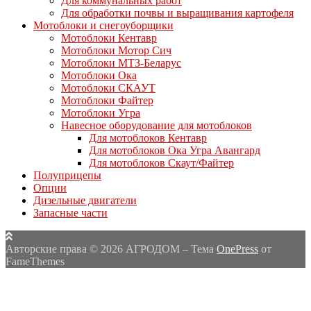
Для коммунальных работ
Для обработки почвы и выращивания картофеля
Мотоблоки и снегоуборщики
Мотоблоки Кентавр
Мотоблоки Мотор Сич
Мотоблоки МТЗ-Беларус
Мотоблоки Ока
Мотоблоки СКАУТ
Мотоблоки Файтер
Мотоблоки Угра
Навесное оборудование для мотоблоков
Для мотоблоков Кентавр
Для мотоблоков Ока Угра Авангард
Для мотоблоков Скаут/Файтер
Полуприцепы
Опции
Дизельные двигатели
Запасные части
Авторские права © 2026 АГРОДОМ
–
Тема
OnePress
от
FameThemes