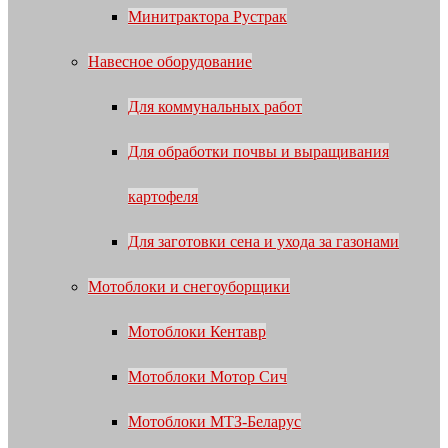
Минитрактора Рустрак
Навесное оборудование
Для коммунальных работ
Для обработки почвы и выращивания
картофеля
Для заготовки сена и ухода за газонами
Мотоблоки и снегоуборщики
Мотоблоки Кентавр
Мотоблоки Мотор Сич
Мотоблоки МТЗ-Беларус