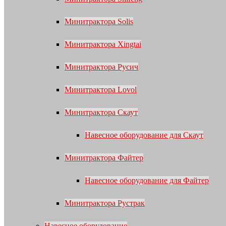
Минитрактора Solis
Минитрактора Xingtai
Минитрактора Русич
Минитрактора Lovol
Минитрактора Скаут
Навесное оборудование для Скаут
Минитрактора Файтер
Навесное оборудование для Файтер
Минитрактора Рустрак
Навесное оборудование