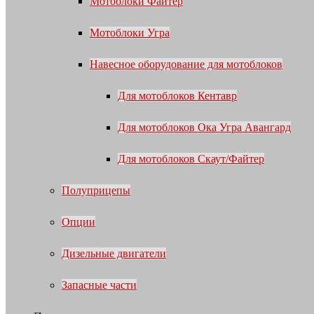
Мотоблоки Файтер
Мотоблоки Угра
Навесное оборудование для мотоблоков
Для мотоблоков Кентавр
Для мотоблоков Ока Угра Авангард
Для мотоблоков Скаут/Файтер
Полуприцепы
Опции
Дизельные двигатели
Запасные части