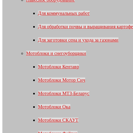
Для коммунальных работ
Для обработки почвы и выращивания картофе
Для заготовки сена и ухода за газонами
Мотоблоки и снегоуборщики
Мотоблоки Кентавр
Мотоблоки Мотор Сич
Мотоблоки МТЗ-Беларус
Мотоблоки Ока
Мотоблоки СКАУТ