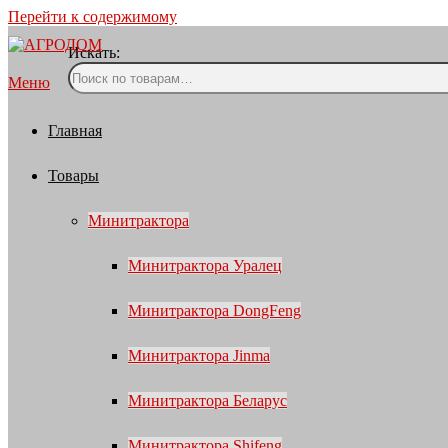
Перейти к содержимому
Искать:
Меню
Главная
Товары
Минитрактора
Минитрактора Уралец
Минитрактора DongFeng
Минитрактора Jinma
Минитрактора Беларус
Минитрактора Shifeng