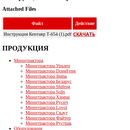
Attached Files
Файл
Действие
СКАЧАТЬ
Инструкция Кентавр Т-654 (1).pdf
ПРОДУКЦИЯ
Минитрактора
Минитрактора Уралец
Минитрактора DongFeng
Минитрактора Jinma
Минитрактора Беларус
Минитрактора Shifeng
Минитрактора Solis
Минитрактора Xingtai
Минитрактора Русич
Минитрактора Lovol
Минитрактора Скаут
Минитрактора Файтер
Минитрактора Рустрак
Оборудование