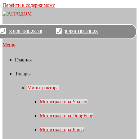
Перейти к содержимому
8 920 188-28-28
8 920 182-28-28
Меню
Главная
Товары
Минитрактора
Минитрактора Уралец
Минитрактора DongFeng
Минитрактора Jinma