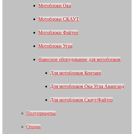
Мотоблоки Ока
Мотоблоки СКАУТ
Мотоблоки Файтер
Мотоблоки Угра
Навесное оборудование для мотоблоков
Для мотоблоков Кентавр
Для мотоблоков Ока Угра Авангард
Для мотоблоков Скаут/Файтер
Полуприцепы
Опции