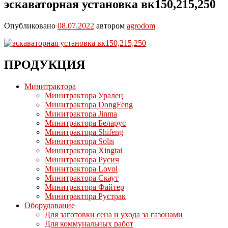
эскаваторная установка вк150,215,250
Опубликовано
08.07.2022
автором
agrodom
ПРОДУКЦИЯ
Минитрактора
Минитрактора Уралец
Минитрактора DongFeng
Минитрактора Jinma
Минитрактора Беларус
Минитрактора Shifeng
Минитрактора Solis
Минитрактора Xingtai
Минитрактора Русич
Минитрактора Lovol
Минитрактора Скаут
Минитрактора Файтер
Минитрактора Рустрак
Оборудование
Для заготовки сена и ухода за газонами
Для коммунальных работ