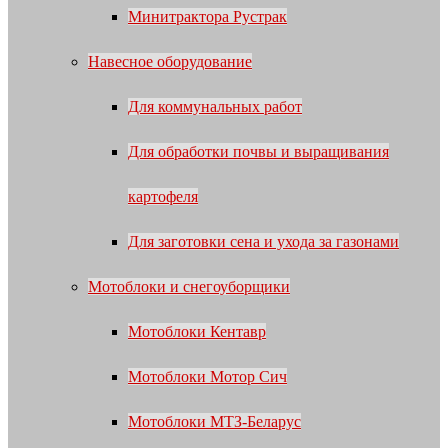
Минитрактора Рустрак
Навесное оборудование
Для коммунальных работ
Для обработки почвы и выращивания
картофеля
Для заготовки сена и ухода за газонами
Мотоблоки и снегоуборщики
Мотоблоки Кентавр
Мотоблоки Мотор Сич
Мотоблоки МТЗ-Беларус