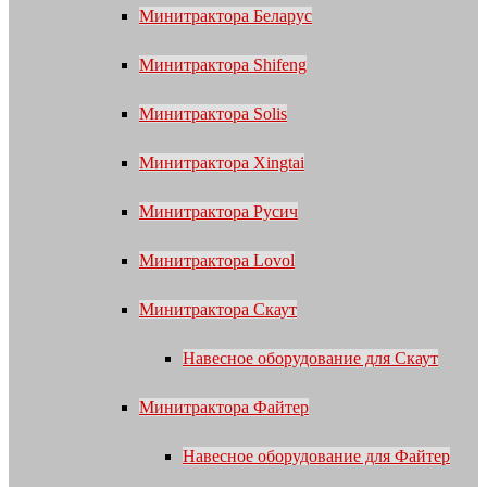
Минитрактора Беларус
Минитрактора Shifeng
Минитрактора Solis
Минитрактора Xingtai
Минитрактора Русич
Минитрактора Lovol
Минитрактора Скаут
Навесное оборудование для Скаут
Минитрактора Файтер
Навесное оборудование для Файтер