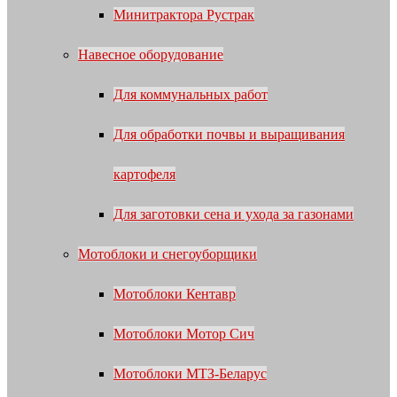
Минитрактора Рустрак
Навесное оборудование
Для коммунальных работ
Для обработки почвы и выращивания
картофеля
Для заготовки сена и ухода за газонами
Мотоблоки и снегоуборщики
Мотоблоки Кентавр
Мотоблоки Мотор Сич
Мотоблоки МТЗ-Беларус