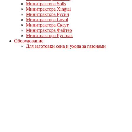
Минитрактора Solis
Минитрактора Xingtai
Минитрактора Русич
Минитрактора Lovol
Минитрактора Скаут
Минитрактора Файтер
Минитрактора Рустрак
Оборудование
Для заготовки сена и ухода за газонами
Для коммунальных работ
Для обработки почвы и выращивания картофеля
Мотоблоки и снегоуборщики
Мотоблоки Кентавр
Мотоблоки Мотор Сич
Мотоблоки МТЗ-Беларус
Мотоблоки Ока
Мотоблоки СКАУТ
Мотоблоки Файтер
Мотоблоки Угра
Навесное оборудование для мотоблоков
Для мотоблоков Кентавр
Для мотоблоков Ока Угра Авангард
Для мотоблоков Скаут/Файтер
Полуприцепы
Опции