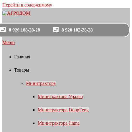
Перейти к содержимому
8 920 188-28-28
8 920 182-28-28
Меню
Главная
Товары
Минитрактора
Минитрактора Уралец
Минитрактора DongFeng
Минитрактора Jinma