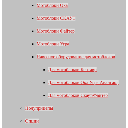
Мотоблоки Ока
Мотоблоки СКАУТ
Мотоблоки Файтер
Мотоблоки Угра
Навесное оборудование для мотоблоков
Для мотоблоков Кентавр
Для мотоблоков Ока Угра Авангард
Для мотоблоков Скаут/Файтер
Полуприцепы
Опции