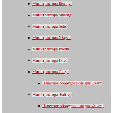
Минитрактора Беларус
Минитрактора Shifeng
Минитрактора Solis
Минитрактора Xingtai
Минитрактора Русич
Минитрактора Lovol
Минитрактора Скаут
Навесное оборудование для Скаут
Минитрактора Файтер
Навесное оборудование для Файтер