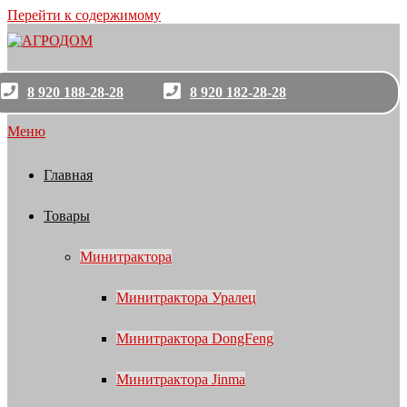
Перейти к содержимому
8 920 188-28-28
8 920 182-28-28
Меню
Главная
Товары
Минитрактора
Минитрактора Уралец
Минитрактора DongFeng
Минитрактора Jinma