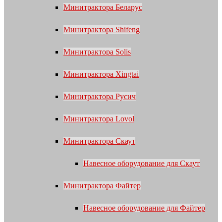
Минитрактора Беларус
Минитрактора Shifeng
Минитрактора Solis
Минитрактора Xingtai
Минитрактора Русич
Минитрактора Lovol
Минитрактора Скаут
Навесное оборудование для Скаут
Минитрактора Файтер
Навесное оборудование для Файтер