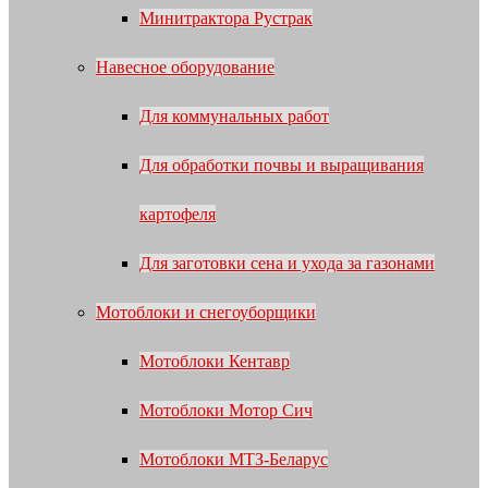
Минитрактора Рустрак
Навесное оборудование
Для коммунальных работ
Для обработки почвы и выращивания
картофеля
Для заготовки сена и ухода за газонами
Мотоблоки и снегоуборщики
Мотоблоки Кентавр
Мотоблоки Мотор Сич
Мотоблоки МТЗ-Беларус