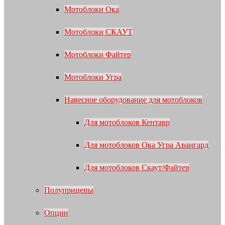
Мотоблоки Ока
Мотоблоки СКАУТ
Мотоблоки Файтер
Мотоблоки Угра
Навесное оборудование для мотоблоков
Для мотоблоков Кентавр
Для мотоблоков Ока Угра Авангард
Для мотоблоков Скаут/Файтер
Полуприцепы
Опции