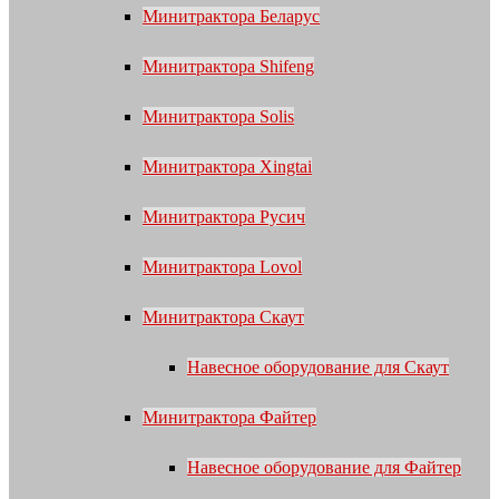
Минитрактора Беларус
Минитрактора Shifeng
Минитрактора Solis
Минитрактора Xingtai
Минитрактора Русич
Минитрактора Lovol
Минитрактора Скаут
Навесное оборудование для Скаут
Минитрактора Файтер
Навесное оборудование для Файтер