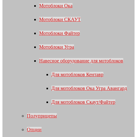
Мотоблоки Ока
Мотоблоки СКАУТ
Мотоблоки Файтер
Мотоблоки Угра
Навесное оборудование для мотоблоков
Для мотоблоков Кентавр
Для мотоблоков Ока Угра Авангард
Для мотоблоков Скаут/Файтер
Полуприцепы
Опции