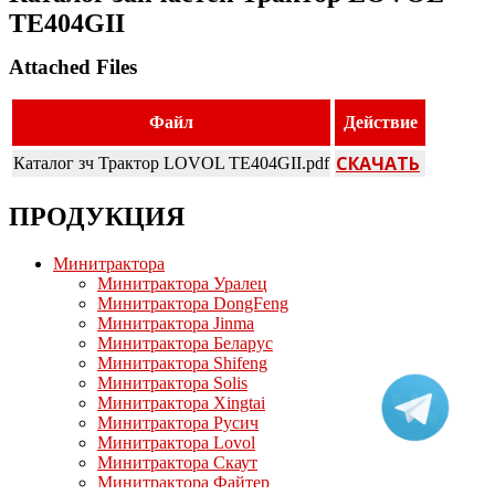
TE404GII
Attached Files
Файл
Действие
СКАЧАТЬ
Каталог зч Трактор LOVOL TE404GII.pdf
ПРОДУКЦИЯ
Минитрактора
Минитрактора Уралец
Минитрактора DongFeng
Минитрактора Jinma
Минитрактора Беларус
Минитрактора Shifeng
Минитрактора Solis
Минитрактора Xingtai
Минитрактора Русич
Минитрактора Lovol
Минитрактора Скаут
Минитрактора Файтер