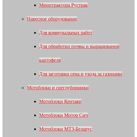
Минитрактора Рустрак
Навесное оборудование
Для коммунальных работ
Для обработки почвы и выращивания
картофеля
Для заготовки сена и ухода за газонами
Мотоблоки и снегоуборщики
Мотоблоки Кентавр
Мотоблоки Мотор Сич
Мотоблоки МТЗ-Беларус