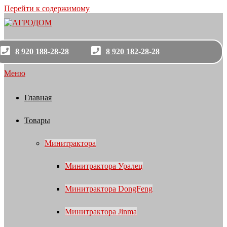
Перейти к содержимому
8 920 188-28-28
8 920 182-28-28
Меню
Главная
Товары
Минитрактора
Минитрактора Уралец
Минитрактора DongFeng
Минитрактора Jinma