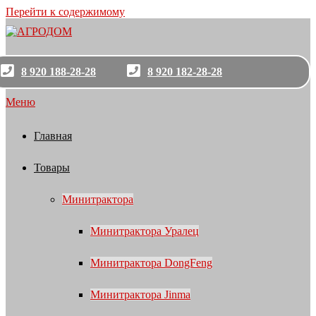
Перейти к содержимому
8 920 188-28-28
8 920 182-28-28
Меню
Главная
Товары
Минитрактора
Минитрактора Уралец
Минитрактора DongFeng
Минитрактора Jinma