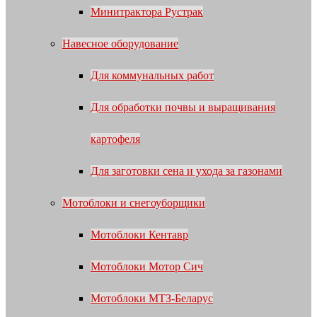
Минитрактора Рустрак
Навесное оборудование
Для коммунальных работ
Для обработки почвы и выращивания
картофеля
Для заготовки сена и ухода за газонами
Мотоблоки и снегоуборщики
Мотоблоки Кентавр
Мотоблоки Мотор Сич
Мотоблоки МТЗ-Беларус