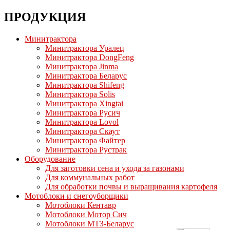
ПРОДУКЦИЯ
Минитрактора
Минитрактора Уралец
Минитрактора DongFeng
Минитрактора Jinma
Минитрактора Беларус
Минитрактора Shifeng
Минитрактора Solis
Минитрактора Xingtai
Минитрактора Русич
Минитрактора Lovol
Минитрактора Скаут
Минитрактора Файтер
Минитрактора Рустрак
Оборудование
Для заготовки сена и ухода за газонами
Для коммунальных работ
Для обработки почвы и выращивания картофеля
Мотоблоки и снегоуборщики
Мотоблоки Кентавр
Мотоблоки Мотор Сич
Мотоблоки МТЗ-Беларус