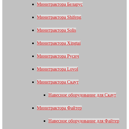
Минитрактора Беларус
Минитрактора Shifeng
Минитрактора Solis
Минитрактора Xingtai
Минитрактора Русич
Минитрактора Lovol
Минитрактора Скаут
Навесное оборудование для Скаут
Минитрактора Файтер
Навесное оборудование для Файтер