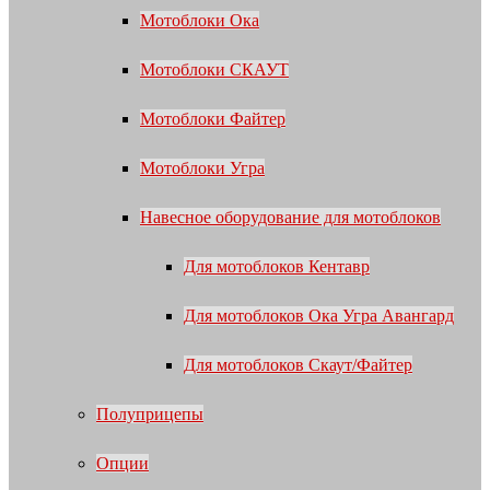
Мотоблоки Ока
Мотоблоки СКАУТ
Мотоблоки Файтер
Мотоблоки Угра
Навесное оборудование для мотоблоков
Для мотоблоков Кентавр
Для мотоблоков Ока Угра Авангард
Для мотоблоков Скаут/Файтер
Полуприцепы
Опции