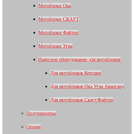
Мотоблоки Ока
Мотоблоки СКАУТ
Мотоблоки Файтер
Мотоблоки Угра
Навесное оборудование для мотоблоков
Для мотоблоков Кентавр
Для мотоблоков Ока Угра Авангард
Для мотоблоков Скаут/Файтер
Полуприцепы
Опции