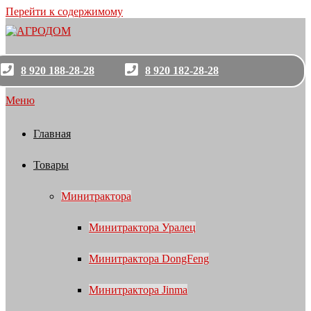
Перейти к содержимому
8 920 188-28-28
8 920 182-28-28
Меню
Главная
Товары
Минитрактора
Минитрактора Уралец
Минитрактора DongFeng
Минитрактора Jinma