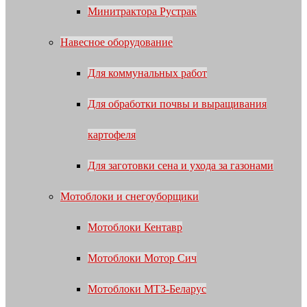
Минитрактора Рустрак
Навесное оборудование
Для коммунальных работ
Для обработки почвы и выращивания
картофеля
Для заготовки сена и ухода за газонами
Мотоблоки и снегоуборщики
Мотоблоки Кентавр
Мотоблоки Мотор Сич
Мотоблоки МТЗ-Беларус