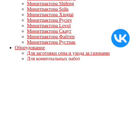
Минитрактора Shifeng
Минитрактора Solis
Минитрактора Xingtai
Минитрактора Русич
Минитрактора Lovol
Минитрактора Скаут
Минитрактора Файтер
Минитрактора Рустрак
Оборудование
Для заготовки сена и ухода за газонами
Для коммунальных работ
Для обработки почвы и выращивания картофеля
Мотоблоки и снегоуборщики
Мотоблоки Кентавр
Мотоблоки Мотор Сич
Мотоблоки МТЗ-Беларус
Мотоблоки Ока
Мотоблоки СКАУТ
Мотоблоки Файтер
Мотоблоки Угра
Навесное оборудование для мотоблоков
Для мотоблоков Кентавр
Для мотоблоков Ока Угра Авангард
Для мотоблоков Скаут/Файтер
Полуприцепы