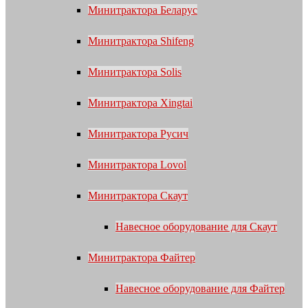
Минитрактора Беларус
Минитрактора Shifeng
Минитрактора Solis
Минитрактора Xingtai
Минитрактора Русич
Минитрактора Lovol
Минитрактора Скаут
Навесное оборудование для Скаут
Минитрактора Файтер
Навесное оборудование для Файтер