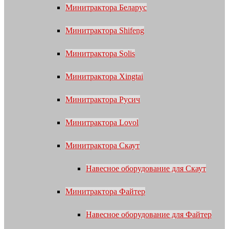
Минитрактора Беларус
Минитрактора Shifeng
Минитрактора Solis
Минитрактора Xingtai
Минитрактора Русич
Минитрактора Lovol
Минитрактора Скаут
Навесное оборудование для Скаут
Минитрактора Файтер
Навесное оборудование для Файтер