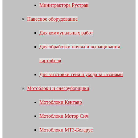
Минитрактора Рустрак
Навесное оборудование
Для коммунальных работ
Для обработки почвы и выращивания
картофеля
Для заготовки сена и ухода за газонами
Мотоблоки и снегоуборщики
Мотоблоки Кентавр
Мотоблоки Мотор Сич
Мотоблоки МТЗ-Беларус