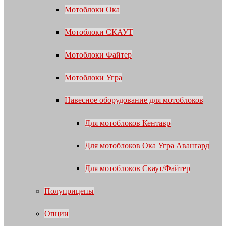
Мотоблоки Ока
Мотоблоки СКАУТ
Мотоблоки Файтер
Мотоблоки Угра
Навесное оборудование для мотоблоков
Для мотоблоков Кентавр
Для мотоблоков Ока Угра Авангард
Для мотоблоков Скаут/Файтер
Полуприцепы
Опции