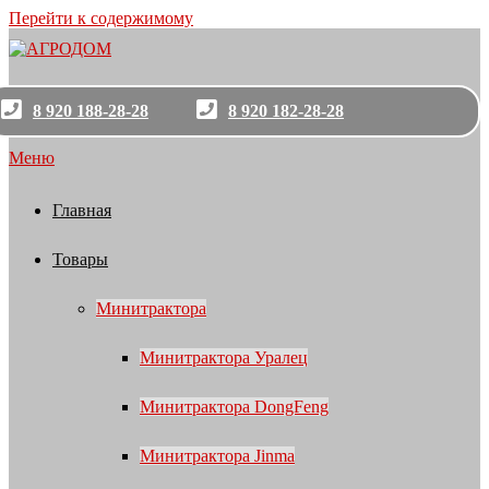
Перейти к содержимому
8 920 188-28-28
8 920 182-28-28
Меню
Главная
Товары
Минитрактора
Минитрактора Уралец
Минитрактора DongFeng
Минитрактора Jinma