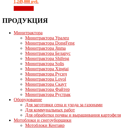
1,249,000
руб.
В корзину
ПРОДУКЦИЯ
Минитрактора
Минитрактора Уралец
Минитрактора DongFeng
Минитрактора Jinma
Минитрактора Беларус
Минитрактора Shifeng
Минитрактора Solis
Минитрактора Xingtai
Минитрактора Русич
Минитрактора Lovol
Минитрактора Скаут
Минитрактора Файтер
Минитрактора Рустрак
Оборудование
Для заготовки сена и ухода за газонами
Для коммунальных работ
Для обработки почвы и выращивания картофеля
Мотоблоки и снегоуборщики
Мотоблоки Кентавр