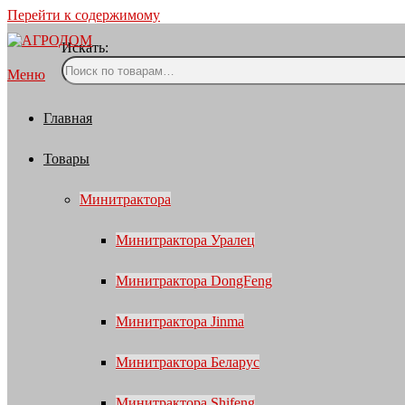
Перейти к содержимому
Искать:
Меню
Главная
Товары
Минитрактора
Минитрактора Уралец
Минитрактора DongFeng
Минитрактора Jinma
Минитрактора Беларус
Минитрактора Shifeng