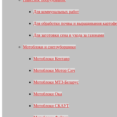
Для коммунальных работ
Для обработки почвы и выращивания картофе
Для заготовки сена и ухода за газонами
Мотоблоки и снегоуборщики
Мотоблоки Кентавр
Мотоблоки Мотор Сич
Мотоблоки МТЗ-Беларус
Мотоблоки Ока
Мотоблоки СКАУТ