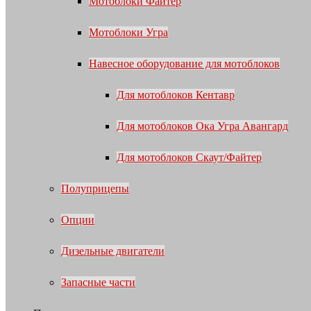
Мотоблоки Файтер
Мотоблоки Угра
Навесное оборудование для мотоблоков
Для мотоблоков Кентавр
Для мотоблоков Ока Угра Авангард
Для мотоблоков Скаут/Файтер
Полуприцепы
Опции
Дизельные двигатели
Запасные части