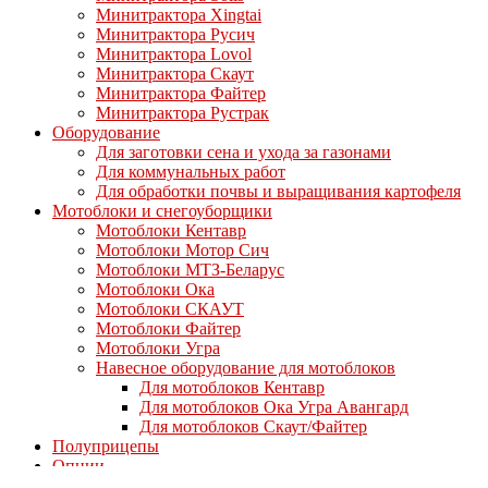
Минитрактора Xingtai
Минитрактора Русич
Минитрактора Lovol
Минитрактора Скаут
Минитрактора Файтер
Минитрактора Рустрак
Оборудование
Для заготовки сена и ухода за газонами
Для коммунальных работ
Для обработки почвы и выращивания картофеля
Мотоблоки и снегоуборщики
Мотоблоки Кентавр
Мотоблоки Мотор Сич
Мотоблоки МТЗ-Беларус
Мотоблоки Ока
Мотоблоки СКАУТ
Мотоблоки Файтер
Мотоблоки Угра
Навесное оборудование для мотоблоков
Для мотоблоков Кентавр
Для мотоблоков Ока Угра Авангард
Для мотоблоков Скаут/Файтер
Полуприцепы
Опции
Дизельные двигатели