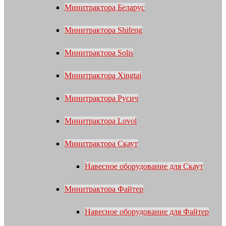
Минитрактора Беларус
Минитрактора Shifeng
Минитрактора Solis
Минитрактора Xingtai
Минитрактора Русич
Минитрактора Lovol
Минитрактора Скаут
Навесное оборудование для Скаут
Минитрактора Файтер
Навесное оборудование для Файтер