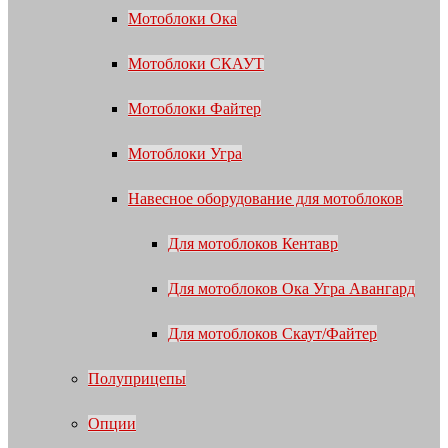
Мотоблоки Ока
Мотоблоки СКАУТ
Мотоблоки Файтер
Мотоблоки Угра
Навесное оборудование для мотоблоков
Для мотоблоков Кентавр
Для мотоблоков Ока Угра Авангард
Для мотоблоков Скаут/Файтер
Полуприцепы
Опции