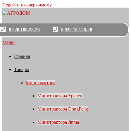
Перейти к содержимому
8 920 188-28-28
8 920 182-28-28
Меню
Главная
Товары
Минитрактора
Минитрактора Уралец
Минитрактора DongFeng
Минитрактора Jinma