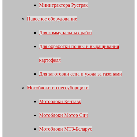
Минитрактора Рустрак
Навесное оборудование
Для коммунальных работ
Для обработки почвы и выращивания
картофеля
Для заготовки сена и ухода за газонами
Мотоблоки и снегоуборщики
Мотоблоки Кентавр
Мотоблоки Мотор Сич
Мотоблоки МТЗ-Беларус