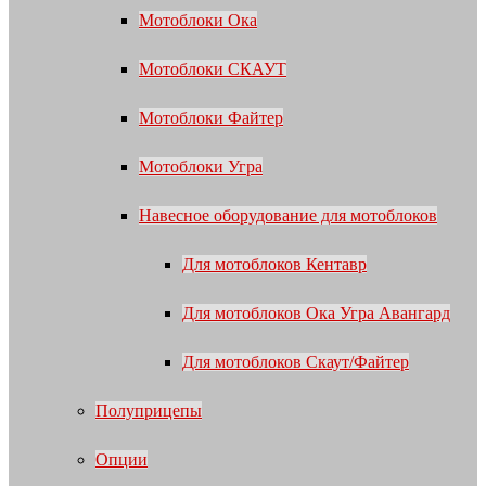
Мотоблоки Ока
Мотоблоки СКАУТ
Мотоблоки Файтер
Мотоблоки Угра
Навесное оборудование для мотоблоков
Для мотоблоков Кентавр
Для мотоблоков Ока Угра Авангард
Для мотоблоков Скаут/Файтер
Полуприцепы
Опции