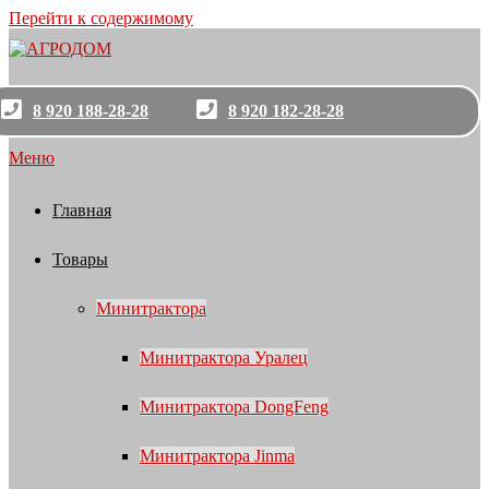
Перейти к содержимому
8 920 188-28-28
8 920 182-28-28
Меню
Главная
Товары
Минитрактора
Минитрактора Уралец
Минитрактора DongFeng
Минитрактора Jinma