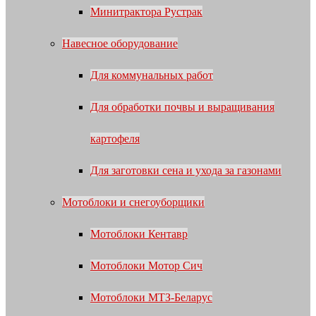
Минитрактора Рустрак
Навесное оборудование
Для коммунальных работ
Для обработки почвы и выращивания
картофеля
Для заготовки сена и ухода за газонами
Мотоблоки и снегоуборщики
Мотоблоки Кентавр
Мотоблоки Мотор Сич
Мотоблоки МТЗ-Беларус