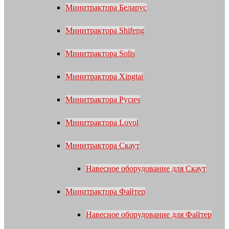
Минитрактора Беларус
Минитрактора Shifeng
Минитрактора Solis
Минитрактора Xingtai
Минитрактора Русич
Минитрактора Lovol
Минитрактора Скаут
Навесное оборудование для Скаут
Минитрактора Файтер
Навесное оборудование для Файтер