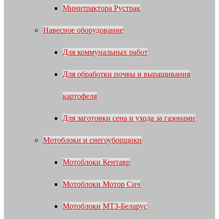
Минитрактора Рустрак
Навесное оборудование
Для коммунальных работ
Для обработки почвы и выращивания
картофеля
Для заготовки сена и ухода за газонами
Мотоблоки и снегоуборщики
Мотоблоки Кентавр
Мотоблоки Мотор Сич
Мотоблоки МТЗ-Беларус