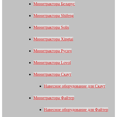
Минитрактора Беларус
Минитрактора Shifeng
Минитрактора Solis
Минитрактора Xingtai
Минитрактора Русич
Минитрактора Lovol
Минитрактора Скаут
Навесное оборудование для Скаут
Минитрактора Файтер
Навесное оборудование для Файтер