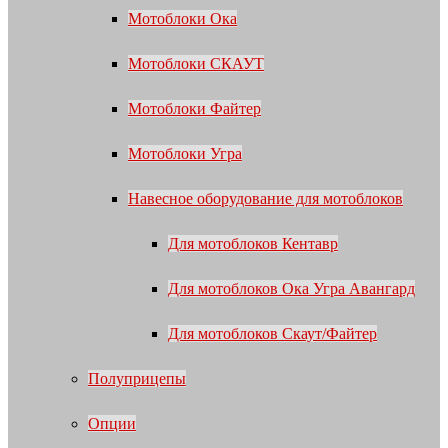
Мотоблоки Ока
Мотоблоки СКАУТ
Мотоблоки Файтер
Мотоблоки Угра
Навесное оборудование для мотоблоков
Для мотоблоков Кентавр
Для мотоблоков Ока Угра Авангард
Для мотоблоков Скаут/Файтер
Полуприцепы
Опции