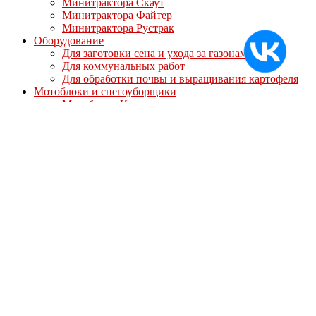
Минитрактора Скаут
Минитрактора Файтер
Минитрактора Рустрак
Оборудование
Для заготовки сена и ухода за газонами
Для коммунальных работ
Для обработки почвы и выращивания картофеля
Мотоблоки и снегоуборщики
Мотоблоки Кентавр
Мотоблоки Мотор Сич
Мотоблоки МТЗ-Беларус
Мотоблоки Ока
Мотоблоки СКАУТ
Мотоблоки Файтер
Мотоблоки Угра
Навесное оборудование для мотоблоков
Для мотоблоков Кентавр
Для мотоблоков Ока Угра Авангард
Для мотоблоков Скаут/Файтер
Полуприцепы
Опции
Дизельные двигатели
Запасные части