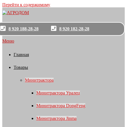
Перейти к содержимому
8 920 188-28-28
8 920 182-28-28
Меню
Главная
Товары
Минитрактора
Минитрактора Уралец
Минитрактора DongFeng
Минитрактора Jinma