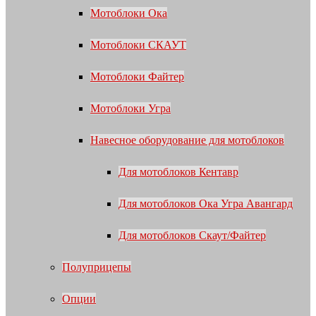
Мотоблоки Ока
Мотоблоки СКАУТ
Мотоблоки Файтер
Мотоблоки Угра
Навесное оборудование для мотоблоков
Для мотоблоков Кентавр
Для мотоблоков Ока Угра Авангард
Для мотоблоков Скаут/Файтер
Полуприцепы
Опции