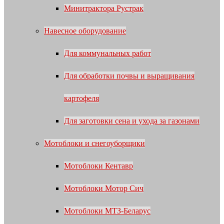
Минитрактора Рустрак
Навесное оборудование
Для коммунальных работ
Для обработки почвы и выращивания
картофеля
Для заготовки сена и ухода за газонами
Мотоблоки и снегоуборщики
Мотоблоки Кентавр
Мотоблоки Мотор Сич
Мотоблоки МТЗ-Беларус