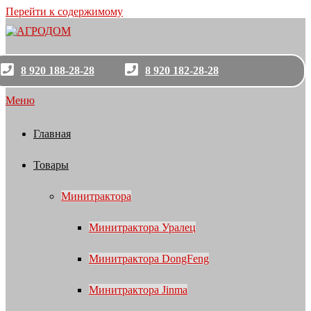
Перейти к содержимому
8 920 188-28-28
8 920 182-28-28
Меню
Главная
Товары
Минитрактора
Минитрактора Уралец
Минитрактора DongFeng
Минитрактора Jinma