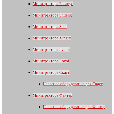
Минитрактора Беларус
Минитрактора Shifeng
Минитрактора Solis
Минитрактора Xingtai
Минитрактора Русич
Минитрактора Lovol
Минитрактора Скаут
Навесное оборудование для Скаут
Минитрактора Файтер
Навесное оборудование для Файтер