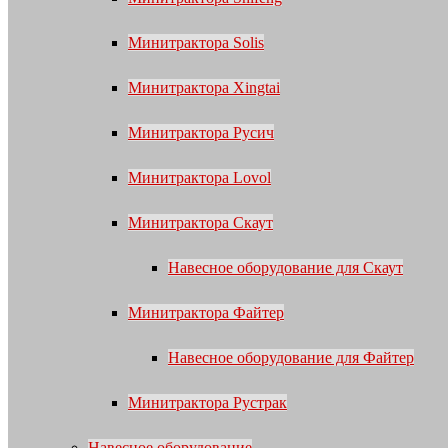
Минитрактора Solis
Минитрактора Xingtai
Минитрактора Русич
Минитрактора Lovol
Минитрактора Скаут
Навесное оборудование для Скаут
Минитрактора Файтер
Навесное оборудование для Файтер
Минитрактора Рустрак
Навесное оборудование