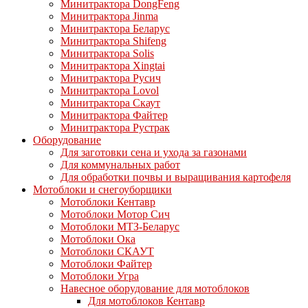
Минитрактора DongFeng
Минитрактора Jinma
Минитрактора Беларус
Минитрактора Shifeng
Минитрактора Solis
Минитрактора Xingtai
Минитрактора Русич
Минитрактора Lovol
Минитрактора Скаут
Минитрактора Файтер
Минитрактора Рустрак
Оборудование
Для заготовки сена и ухода за газонами
Для коммунальных работ
Для обработки почвы и выращивания картофеля
Мотоблоки и снегоуборщики
Мотоблоки Кентавр
Мотоблоки Мотор Сич
Мотоблоки МТЗ-Беларус
Мотоблоки Ока
Мотоблоки СКАУТ
Мотоблоки Файтер
Мотоблоки Угра
Навесное оборудование для мотоблоков
Для мотоблоков Кентавр