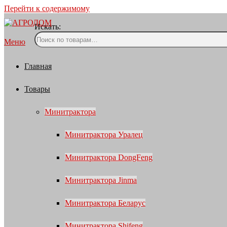
Перейти к содержимому
Искать:
Меню
Главная
Товары
Минитрактора
Минитрактора Уралец
Минитрактора DongFeng
Минитрактора Jinma
Минитрактора Беларус
Минитрактора Shifeng