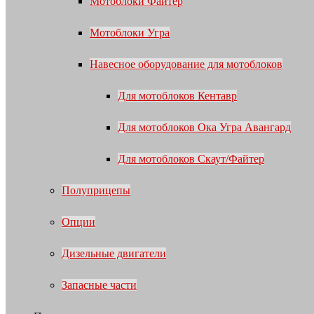
Мотоблоки Файтер
Мотоблоки Угра
Навесное оборудование для мотоблоков
Для мотоблоков Кентавр
Для мотоблоков Ока Угра Авангард
Для мотоблоков Скаут/Файтер
Полуприцепы
Опции
Дизельные двигатели
Запасные части