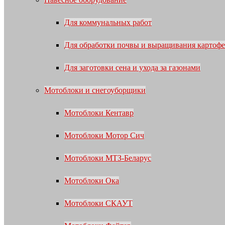
Для коммунальных работ
Для обработки почвы и выращивания картофе
Для заготовки сена и ухода за газонами
Мотоблоки и снегоуборщики
Мотоблоки Кентавр
Мотоблоки Мотор Сич
Мотоблоки МТЗ-Беларус
Мотоблоки Ока
Мотоблоки СКАУТ