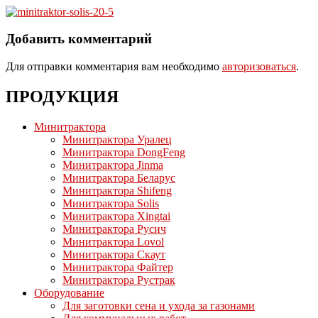
Добавить комментарий
Для отправки комментария вам необходимо
авторизоваться
.
ПРОДУКЦИЯ
Минитрактора
Минитрактора Уралец
Минитрактора DongFeng
Минитрактора Jinma
Минитрактора Беларус
Минитрактора Shifeng
Минитрактора Solis
Минитрактора Xingtai
Минитрактора Русич
Минитрактора Lovol
Минитрактора Скаут
Минитрактора Файтер
Минитрактора Рустрак
Оборудование
Для заготовки сена и ухода за газонами