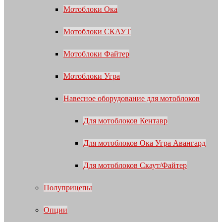
Мотоблоки Ока
Мотоблоки СКАУТ
Мотоблоки Файтер
Мотоблоки Угра
Навесное оборудование для мотоблоков
Для мотоблоков Кентавр
Для мотоблоков Ока Угра Авангард
Для мотоблоков Скаут/Файтер
Полуприцепы
Опции