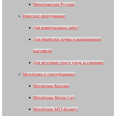
Минитрактора Рустрак
Навесное оборудование
Для коммунальных работ
Для обработки почвы и выращивания
картофеля
Для заготовки сена и ухода за газонами
Мотоблоки и снегоуборщики
Мотоблоки Кентавр
Мотоблоки Мотор Сич
Мотоблоки МТЗ-Беларус