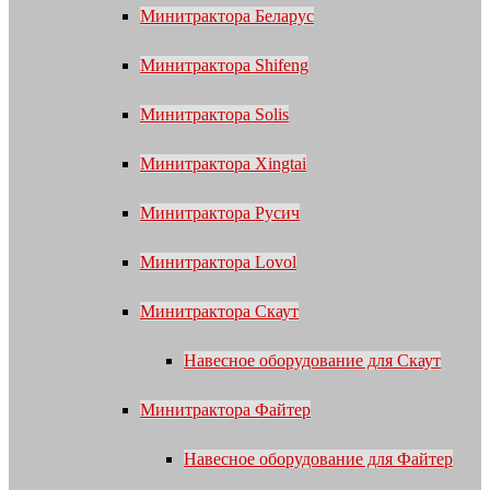
Минитрактора Беларус
Минитрактора Shifeng
Минитрактора Solis
Минитрактора Xingtai
Минитрактора Русич
Минитрактора Lovol
Минитрактора Скаут
Навесное оборудование для Скаут
Минитрактора Файтер
Навесное оборудование для Файтер