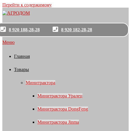
Перейти к содержимому
8 920 188-28-28
8 920 182-28-28
Меню
Главная
Товары
Минитрактора
Минитрактора Уралец
Минитрактора DongFeng
Минитрактора Jinma