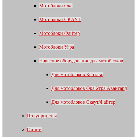
Мотоблоки Ока
Мотоблоки СКАУТ
Мотоблоки Файтер
Мотоблоки Угра
Навесное оборудование для мотоблоков
Для мотоблоков Кентавр
Для мотоблоков Ока Угра Авангард
Для мотоблоков Скаут/Файтер
Полуприцепы
Опции