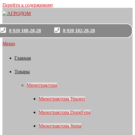
Перейти к содержимому
8 920 188-28-28
8 920 182-28-28
Меню
Главная
Товары
Минитрактора
Минитрактора Уралец
Минитрактора DongFeng
Минитрактора Jinma