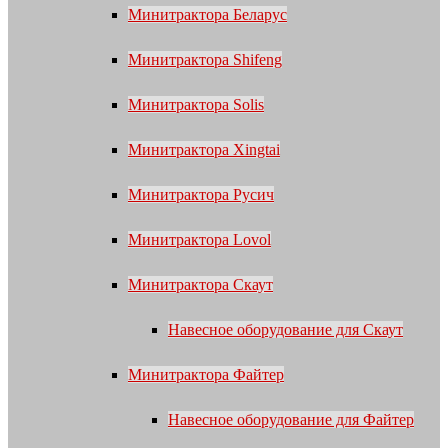
Минитрактора Беларус
Минитрактора Shifeng
Минитрактора Solis
Минитрактора Xingtai
Минитрактора Русич
Минитрактора Lovol
Минитрактора Скаут
Навесное оборудование для Скаут
Минитрактора Файтер
Навесное оборудование для Файтер