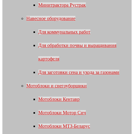
Минитрактора Рустрак
Навесное оборудование
Для коммунальных работ
Для обработки почвы и выращивания
картофеля
Для заготовки сена и ухода за газонами
Мотоблоки и снегоуборщики
Мотоблоки Кентавр
Мотоблоки Мотор Сич
Мотоблоки МТЗ-Беларус