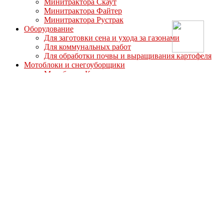
Минитрактора Скаут
Минитрактора Файтер
Минитрактора Рустрак
Оборудование
Для заготовки сена и ухода за газонами
Для коммунальных работ
Для обработки почвы и выращивания картофеля
Мотоблоки и снегоуборщики
Мотоблоки Кентавр
Мотоблоки Мотор Сич
Мотоблоки МТЗ-Беларус
Мотоблоки Ока
Мотоблоки СКАУТ
Мотоблоки Файтер
Мотоблоки Угра
Навесное оборудование для мотоблоков
Для мотоблоков Кентавр
Для мотоблоков Ока Угра Авангард
Для мотоблоков Скаут/Файтер
Полуприцепы
Опции
Дизельные двигатели
Запасные части