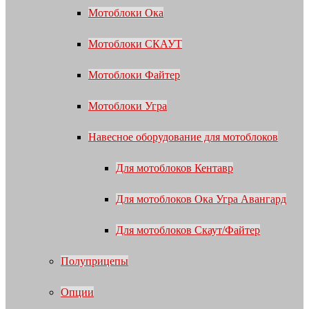
Мотоблоки Ока
Мотоблоки СКАУТ
Мотоблоки Файтер
Мотоблоки Угра
Навесное оборудование для мотоблоков
Для мотоблоков Кентавр
Для мотоблоков Ока Угра Авангард
Для мотоблоков Скаут/Файтер
Полуприцепы
Опции