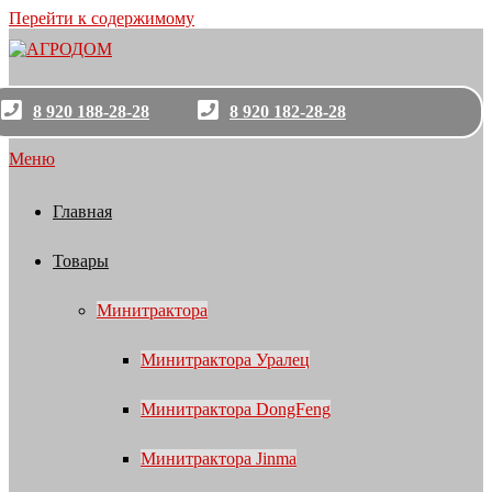
Перейти к содержимому
8 920 188-28-28
8 920 182-28-28
Меню
Главная
Товары
Минитрактора
Минитрактора Уралец
Минитрактора DongFeng
Минитрактора Jinma