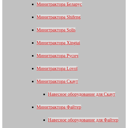
Минитрактора Беларус
Минитрактора Shifeng
Минитрактора Solis
Минитрактора Xingtai
Минитрактора Русич
Минитрактора Lovol
Минитрактора Скаут
Навесное оборудование для Скаут
Минитрактора Файтер
Навесное оборудование для Файтер