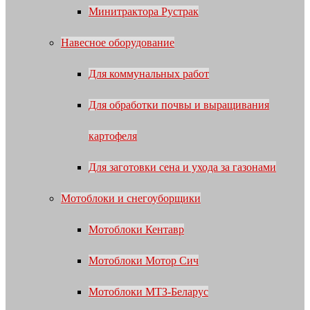
Минитрактора Рустрак
Навесное оборудование
Для коммунальных работ
Для обработки почвы и выращивания
картофеля
Для заготовки сена и ухода за газонами
Мотоблоки и снегоуборщики
Мотоблоки Кентавр
Мотоблоки Мотор Сич
Мотоблоки МТЗ-Беларус