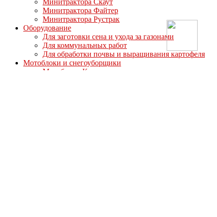
Минитрактора Скаут
Минитрактора Файтер
Минитрактора Рустрак
Оборудование
Для заготовки сена и ухода за газонами
Для коммунальных работ
Для обработки почвы и выращивания картофеля
Мотоблоки и снегоуборщики
Мотоблоки Кентавр
Мотоблоки Мотор Сич
Мотоблоки МТЗ-Беларус
Мотоблоки Ока
Мотоблоки СКАУТ
Мотоблоки Файтер
Мотоблоки Угра
Навесное оборудование для мотоблоков
Для мотоблоков Кентавр
Для мотоблоков Ока Угра Авангард
Для мотоблоков Скаут/Файтер
Полуприцепы
Опции
Дизельные двигатели
Запасные части