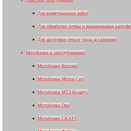
Для коммунальных работ
Для обработки почвы и выращивания картофе
Для заготовки сена и ухода за газонами
Мотоблоки и снегоуборщики
Мотоблоки Кентавр
Мотоблоки Мотор Сич
Мотоблоки МТЗ-Беларус
Мотоблоки Ока
Мотоблоки СКАУТ