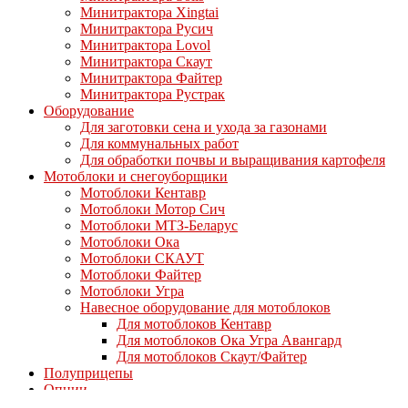
Минитрактора Xingtai
Минитрактора Русич
Минитрактора Lovol
Минитрактора Скаут
Минитрактора Файтер
Минитрактора Рустрак
Оборудование
Для заготовки сена и ухода за газонами
Для коммунальных работ
Для обработки почвы и выращивания картофеля
Мотоблоки и снегоуборщики
Мотоблоки Кентавр
Мотоблоки Мотор Сич
Мотоблоки МТЗ-Беларус
Мотоблоки Ока
Мотоблоки СКАУТ
Мотоблоки Файтер
Мотоблоки Угра
Навесное оборудование для мотоблоков
Для мотоблоков Кентавр
Для мотоблоков Ока Угра Авангард
Для мотоблоков Скаут/Файтер
Полуприцепы
Опции
Дизельные двигатели