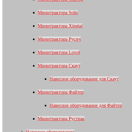
Минитрактора Solis
Минитрактора Xingtai
Минитрактора Русич
Минитрактора Lovol
Минитрактора Скаут
Навесное оборудование для Скаут
Минитрактора Файтер
Навесное оборудование для Файтер
Минитрактора Рустрак
Навесное оборудование