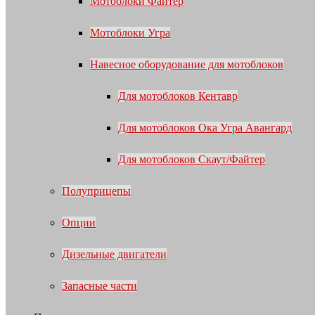
Мотоблоки Файтер
Мотоблоки Угра
Навесное оборудование для мотоблоков
Для мотоблоков Кентавр
Для мотоблоков Ока Угра Авангард
Для мотоблоков Скаут/Файтер
Полуприцепы
Опции
Дизельные двигатели
Запасные части