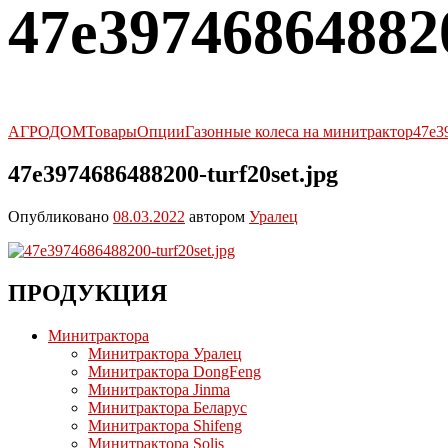
47e397468648820
АГРОДОМ
Товары
Опции
Газонные колеса на минитрактор
47e3
47e3974686488200-turf20set.jpg
Опубликовано
08.03.2022
автором
Уралец
ПРОДУКЦИЯ
Минитрактора
Минитрактора Уралец
Минитрактора DongFeng
Минитрактора Jinma
Минитрактора Беларус
Минитрактора Shifeng
Минитрактора Solis