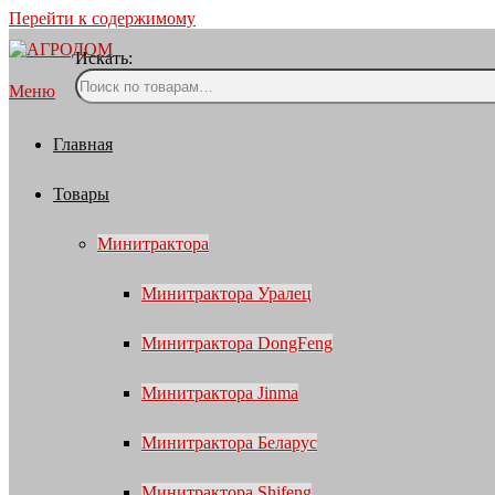
Перейти к содержимому
Искать:
Меню
Главная
Товары
Минитрактора
Минитрактора Уралец
Минитрактора DongFeng
Минитрактора Jinma
Минитрактора Беларус
Минитрактора Shifeng